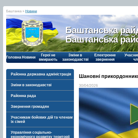
Баштанка »
Новини
Баштанська рай
Баштанська рай
Герої не
Зміни в
Електронне
Учасни
Головна
Новини
вмирають
законодавстві
звернення
чл
Районна державна адміністрація
Шановні прикордонник
Зміни в законодавстві
30/04/2026
Районна рада
Звернення громадян
Учасникам бойових дій та членам
їх сімей
Управління соціально-
економічного розвитку території