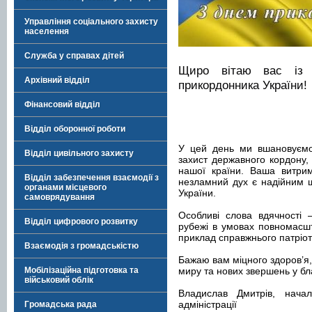
Управління соціального захисту
населення
Служба у справах дітей
Щиро вітаю вас із 
Архівний відділ
прикордонника України!
Фінансовий відділ
Відділ оборонної роботи
У цей день ми вшановуємо 
Відділ цивільного захисту
захист державного кордону, 
нашої країни. Ваша витримк
Відділ забезпечення взаємодії з
незламний дух є надійним 
органами місцевого
України.
самоврядування
Особливі слова вдячності 
Відділ цифрового розвитку
рубежі в умовах повномасшт
приклад справжнього патріот
Взаємодія з громадськістю
Бажаю вам міцного здоров’я,
Мобілізаційна підготовка та
миру та нових звершень у бла
військовий облік
Владислав Дмитрів, начал
адміністрації
Громадська рада