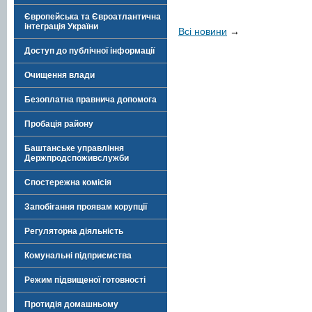
Європейська та Євроатлантична
інтеграція України
Всі новини
→
Доступ до публічної інформації
Очищення влади
Безоплатна правнича допомога
Пробація району
Баштанське управління
Держпродспоживслужби
Спостережна комісія
Запобігання проявам корупції
Регуляторна діяльність
Комунальні підприємства
Режим підвищеної готовності
Протидія домашньому