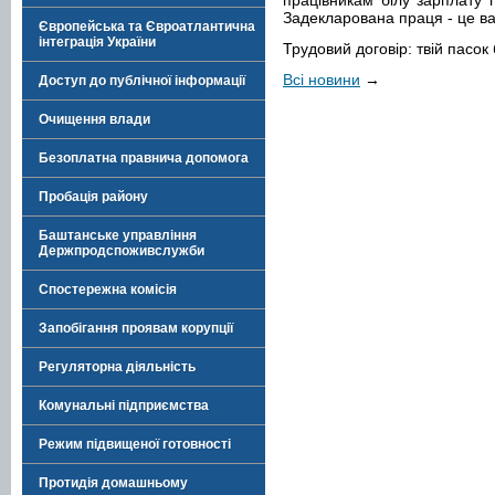
працівникам білу зарплату 
Задекларована праця - це ва
Європейська та Євроатлантична
інтеграція України
Трудовий договір: твій пасок б
Всі новини
→
Доступ до публічної інформації
Очищення влади
Безоплатна правнича допомога
Пробація району
Баштанське управління
Держпродспоживслужби
Спостережна комісія
Запобігання проявам корупції
Регуляторна діяльність
Комунальні підприємства
Режим підвищеної готовності
Протидія домашньому