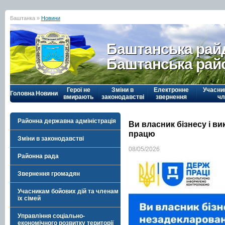
Баштанка »
Новини
Баштанська рай
Баштанська рай
Герої не
Зміни в
Електронне
Учасни
Головна
Новини
вмирають
законодавстві
звернення
чл
Районна державна адміністрація
Ви власник бізнесу і в
працю
Зміни в законодавстві
08/05/2026
Районна рада
Звернення громадян
Учасникам бойових дій та членам
їх сімей
Управління соціально-
економічного розвитку території