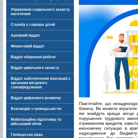
Управління соціального захисту
населення
Служба у справах дітей
Архівний відділ
Фінансовий відділ
Відділ оборонної роботи
Відділ цивільного захисту
Відділ забезпечення взаємодії з
органами місцевого
самоврядування
Відділ цифрового розвитку
Пам’ятайте, що незадекларо
бізнесу. Ви можете втратити 
Взаємодія з громадськістю
які знайдуть краще місце
порушення трудового зако
Мобілізаційна підготовка та
отриманням кредитів, інвест
військовий облік
економічну ситуацію в кра
надходження до бюджету 
Громадська рада