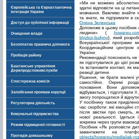
«Ми не можемо абсолютно з
Європейська та Євроатлантична
здатні відповісти на ці питан
інтеграція України
мовчання. Важливо знайти че
та знати, як підтримати в с
Олена Зеленська
.
Доступ до публічної інформації
Допоможе в цьому посібник «
людини» (
howareu.com/
Очищення влади
blyzkoi-liudyny
), який розро
Всеукраїнської програми м
Безоплатна правнича допомога
Координаційним центром з 
України.
Пробація району
Рекомендації пояснюють не ті
як підготуватися до цієї ро
Баштанське управління
та встановити контакт, як м
Держпродспоживслужби
реакції дитини.
Рішення, чи брати малечі у
Спостережна комісія
самостійно. Окремі розд
поховання. Вони допомож
відбувається, і підготувати ї
Запобігання проявам корупції
змогу попрощатися й відчути
У посібнику також приділено
Регуляторна діяльність
час скорботи: які емоційні 
після звістки про смерть, 
Комунальні підприємства
нової реальності. Ідеться 
зокрема через групи взаємо
Режим підвищеної готовності
Посібник «Як розповісти ди
завантажити на пла
Протидія домашньому
objects/howareu/media/iak-rozpo