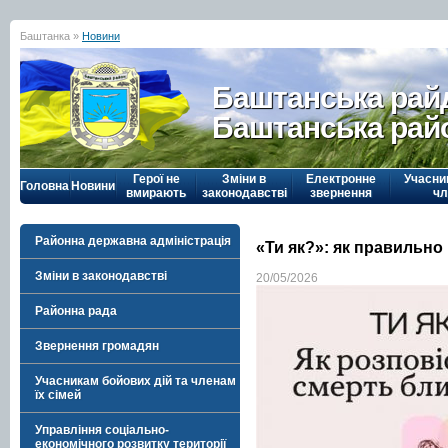
Баштанка »
Новини
Баштанська рай
Баштанська рай
Герої не
Зміни в
Електронне
Учасни
Головна
Новини
вмирають
законодавстві
звернення
чл
Районна державна адміністрація
«Ти як?»: як правильно
Зміни в законодавстві
20/05/2026
Районна рада
Звернення громадян
Учасникам бойових дій та членам
їх сімей
Управління соціально-
економічного розвитку території