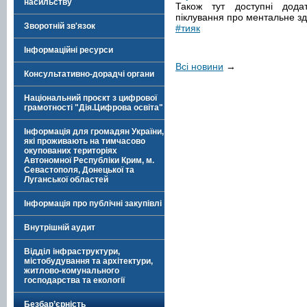
насильству
Також тут доступні дода
піклування про ментальне здо
Зворотній зв'язок
#тияк
Інформаційні ресурси
Всі новини
→
Консультативно-дорадчі органи
Національний проєкт з цифрової
грамотності "Дія.Цифрова освіта"
Інформація для громадян України,
які проживають на тимчасово
окупованих територіях
Автономної Республіки Крим, м.
Севастополя, Донецької та
Луганської областей
Інформація про публічні закупівлі
Внутрішній аудит
Відділ інфраструктури,
містобудування та архітектури,
житлово-комунального
господарства та екології
Безбар’єрність