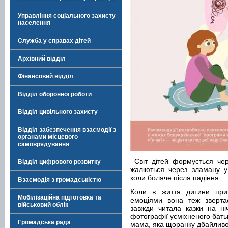
Управління соціального захисту
населення
Служба у справах дітей
Архівний відділ
Фінансовий відділ
Відділ оборонної роботи
Відділ цивільного захисту
Відділ забезпечення взаємодії з
органами місцевого
самоврядування
Світ дітей формується чер
Відділ цифрового розвитку
жаліються через зламану у
коли боляче після падіння.
Взаємодія з громадськістю
Коли в життя дитини прих
Мобілізаційна підготовка та
емоціями вона теж зверта
військовий облік
завжди читала казки на ні
фотографії усміхненого бать
Громадська рада
мама, яка щоранку дбайливо 