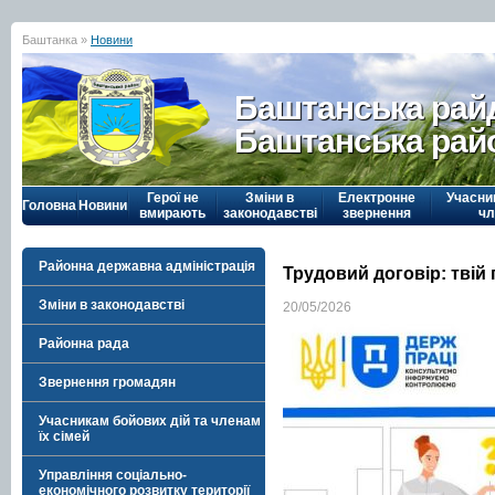
Баштанка »
Новини
Баштанська рай
Баштанська рай
Герої не
Зміни в
Електронне
Учасни
Головна
Новини
вмирають
законодавстві
звернення
чл
Районна державна адміністрація
Трудовий договір: твій п
Зміни в законодавстві
20/05/2026
Районна рада
Звернення громадян
Учасникам бойових дій та членам
їх сімей
Управління соціально-
економічного розвитку території