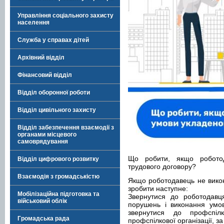
Управління соціального захисту
населення
Служба у справах дітей
Архівний відділ
Фінансовий відділ
Відділ оборонної роботи
Відділ цивільного захисту
Відділ забезпечення взаємодії з
органами місцевого
самоврядування
Що робити, якщо робото
Відділ цифрового розвитку
трудового договору?
Взаємодія з громадськістю
Якщо роботодавець не викон
зробити наступне:
Мобілізаційна підготовка та
Звернутися до роботодав
військовий облік
порушень і виконання умов
звернутися до профспі
Громадська рада
профспілкової організації, з