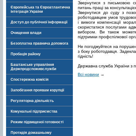
Звернутися з письмовою с
Європейська та Євроатлантична
питань праці за консультаці
інтеграція України
Звернутися до суду з поз
роботодавцем умов трудовог
і вимоги компенсації мора
Доступ до публічної інформації
скористатися послугами адв
вибором. Ви також может
Очищення влади
підтримки профспілкової орга
Безоплатна правнича допомога
Не погоджуйтеся на порушен
з боку роботодавця. Задекл
Пробація району
гідність!
Баштанське управління
Державна служба України з п
Держпродспоживслужби
Всі новини
→
Спостережна комісія
Запобігання проявам корупції
Регуляторна діяльність
Комунальні підприємства
Режим підвищеної готовності
Протидія домашньому