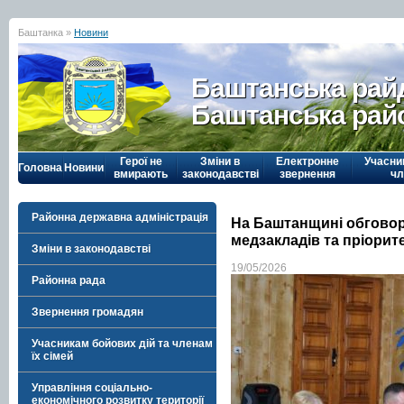
Баштанка »
Новини
Баштанська рай
Баштанська рай
Герої не
Зміни в
Електронне
Учасни
Головна
Новини
вмирають
законодавстві
звернення
чл
Районна державна адміністрація
На Баштанщині обговор
медзакладів та пріорит
Зміни в законодавстві
19/05/2026
Районна рада
Звернення громадян
Учасникам бойових дій та членам
їх сімей
Управління соціально-
економічного розвитку території