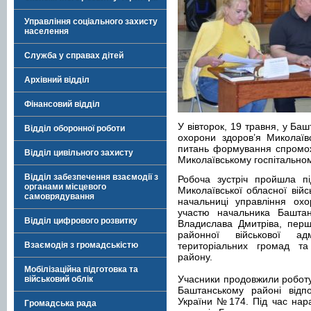
Управління соціального захисту
населення
Служба у справах дітей
Архівний відділ
Фінансовий відділ
У вівторок, 19 травня, у Ба
Відділ оборонної роботи
охорони здоров’я Миколаївсь
питань формування спромож
Відділ цивільного захисту
Миколаївському госпітальном
Відділ забезпечення взаємодії з
Робоча зустріч пройшла пі
органами місцевого
Миколаївської обласної війс
самоврядування
начальниці управління ох
участю начальника Баштанс
Відділ цифрового розвитку
Владислава Дмитріва, перш
районної військової адм
Взаємодія з громадськістю
територіальних громад та 
району.
Мобілізаційна підготовка та
Учасники продовжили робот
військовий облік
Баштанському районі відпо
України №174. Під час нар
Громадська рада