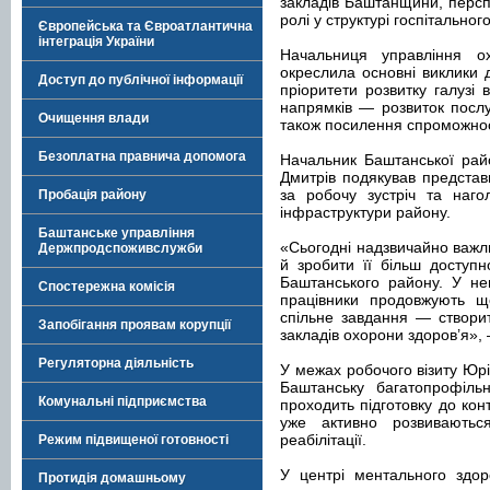
закладів Баштанщини, перспе
ролі у структурі госпітального
Європейська та Євроатлантична
інтеграція України
Начальниця управління о
окреслила основні виклики 
Доступ до публічної інформації
пріоритети розвитку галузі
напрямків — розвиток послуг
Очищення влади
також посилення спроможност
Безоплатна правнича допомога
Начальник Баштанської райо
Дмитрів подякував представ
за робочу зустріч та наго
Пробація району
інфраструктури району.
Баштанське управління
«Сьогодні надзвичайно важл
Держпродспоживслужби
й зробити її більш доступ
Баштанського району. У не
Спостережна комісія
працівники продовжують щ
спільне завдання — створи
Запобігання проявам корупції
закладів охорони здоров’я»,
Регуляторна діяльність
У межах робочого візиту Юрі
Баштанську багатопрофіл
Комунальні підприємства
проходить підготовку до кон
уже активно розвиваютьс
реабілітації.
Режим підвищеної готовності
У центрі ментального здоро
Протидія домашньому