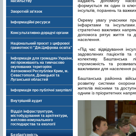
надають допомогу насел
насильству
формується як один із клю
інсультів, поранень та важки
Зворотній зв'язок
Окрему увагу учасники при
Інформаційні ресурси
інфарктами та інсультами
стратегічно важливих напрям
Консультативно-дорадчі органи
допомога рятує життя та д
населення.
Національний проєкт з цифрової
грамотності "Дія.Цифрова освіта"
«Під час відвідування інсу
задоволених пацієнтів та 
Інформація для громадян України,
колективу. Баштанська 
які проживають на тимчасово
спроможність та розвиват
окупованих територіях
важливими для населення ра
Автономної Республіки Крим, м.
Севастополя, Донецької та
Баштанська районна військ
Луганської областей
розвитку системи охорони
жителів якісними та досту
Інформація про публічні закупівлі
одним із пріоритетних напря
Внутрішній аудит
Відділ інфраструктури,
містобудування та архітектури,
житлово-комунального
господарства та екології
Безбар’єрність