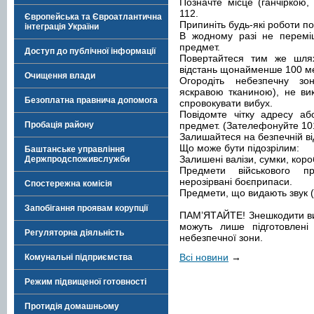
Позначте місце (ганчіркою
112.
Європейська та Євроатлантична
Припиніть будь-які роботи по
інтеграція України
В жодному разі не переміщ
предмет.
Доступ до публічної інформації
Повертайтеся тим же шлях
відстань щонайменше 100 ме
Очищення влади
Огородіть небезпечну зо
яскравою тканиною), не ви
Безоплатна правнича допомога
спровокувати вибух.
Повідомте чітку адресу аб
Пробація району
предмет. (Зателефонуйте 101
Залишайтеся на безпечній ві
Що може бути підозрілим:
Баштанське управління
Залишені валізи, сумки, коро
Держпродспоживслужби
Предмети військового пр
нерозірвані боєприпаси.
Спостережна комісія
Предмети, що видають звук (
Запобігання проявам корупції
ПАМ’ЯТАЙТЕ! Знешкодити виб
можуть лише підготовлені 
Регуляторна діяльність
небезпечної зони.
Всі новини
→
Комунальні підприємства
Режим підвищеної готовності
Протидія домашньому