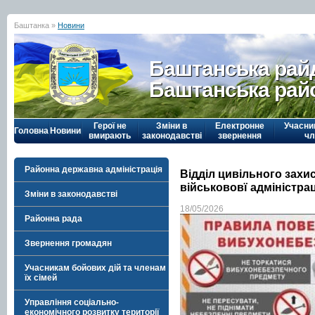
Баштанка »
Новини
Баштанська рай
Баштанська рай
Герої не
Зміни в
Електронне
Учасни
Головна
Новини
вмирають
законодавстві
звернення
чл
Районна державна адміністрація
Відділ цивільного захи
військововї адміністра
Зміни в законодавстві
18/05/2026
Районна рада
Звернення громадян
Учасникам бойових дій та членам
їх сімей
Управління соціально-
економічного розвитку території