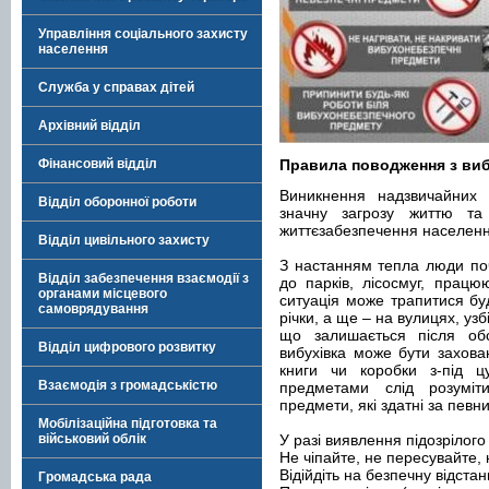
Управління соціального захисту
населення
Служба у справах дітей
Архівний відділ
Фінансовий відділ
Правила поводження з ви
Виникнення надзвичайних 
Відділ оборонної роботи
значну загрозу життю т
життєзабезпечення населенн
Відділ цивільного захисту
З настанням тепла люди по
Відділ забезпечення взаємодії з
до парків, лісосмуг, працю
органами місцевого
ситуація може трапитися буд
самоврядування
річки, а ще – на вулицях, узб
що залишається після обс
Відділ цифрового розвитку
вибухівка може бути захова
книги чи коробки з-під ц
Взаємодія з громадськістю
предметами слід розуміти 
предмети, які здатні за певни
Мобілізаційна підготовка та
військовий облік
У разі виявлення підозрілог
Не чіпайте, не пересувайте,
Відійдіть на безпечну відста
Громадська рада