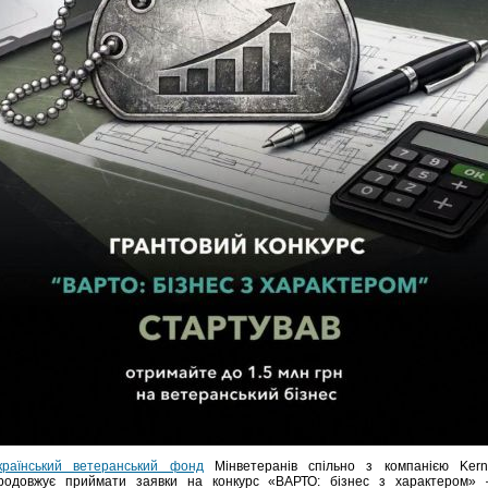
країнський ветеранський фонд
Мінветеранів спільно з компанією Kern
родовжує приймати заявки на конкурс «ВАРТО: бізнес з характером»