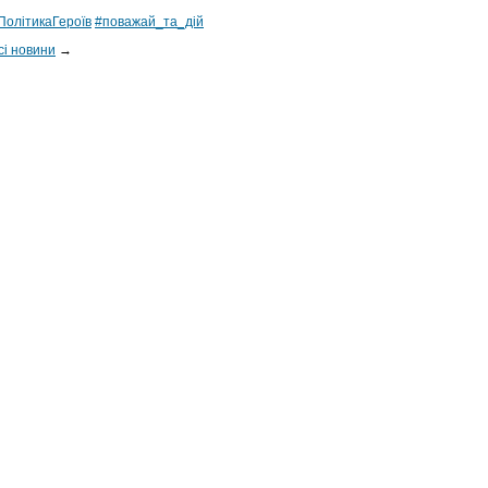
ПолітикаГероїв
#поважай_та_дій
сі новини
→