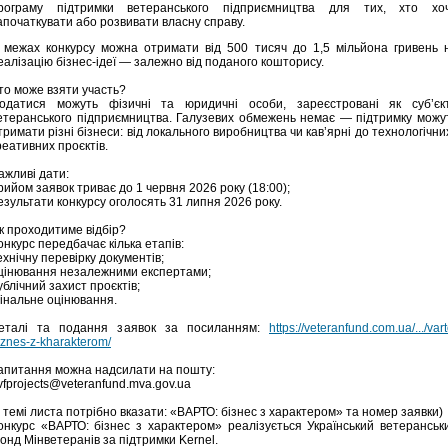
рограму підтримки ветеранського підприємництва для тих, хто хо
апочаткувати або розвивати власну справу.
 межах конкурсу можна отримати від 500 тисяч до 1,5 мільйона гривень 
еалізацію бізнес-ідеї — залежно від поданого кошторису.
то може взяти участь?
одатися можуть фізичні та юридичні особи, зареєстровані як суб’єк
етеранського підприємництва. Галузевих обмежень немає — підтримку можу
тримати різні бізнеси: від локального виробництва чи кав’ярні до технологічних
реативних проєктів.
ажливі дати:
рийом заявок триває до 1 червня 2026 року (18:00);
езультати конкурсу оголосять 31 липня 2026 року.
к проходитиме відбір?
онкурс передбачає кілька етапів:
ехнічну перевірку документів;
цінювання незалежними експертами;
ублічний захист проєктів;
інальне оцінювання.
еталі та подання заявок за посиланням:
https://veteranfund.com.ua/.../vart
iznes-z-kharakterom/
апитання можна надсилати на пошту:
vfprojects@veteranfund.mva.gov.ua
у темі листа потрібно вказати: «ВАРТО: бізнес з характером» та номер заявки)
онкурс «ВАРТО: бізнес з характером» реалізується Український ветеранськ
онд Мінветеранів за підтримки Kernel.