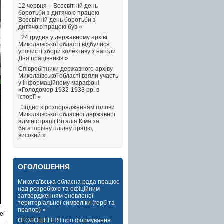
12 червня – Всесвітній день
боротьби з дитячою працею
Всесвітній день боротьби з
дитячою працею був »
24 грудня у державному архіві
Миколаївської області відбулися
урочисті збори колективу з нагоди
Дня працівників »
Співробітники державного архіву
Миколаївської області взяли участь
у інформаційному марафоні
«Голодомор 1932-1933 рр. в
історії »
Згідно з розпорядженням голови
Миколаївської обласної державної
адміністрації Віталія Кіма за
багаторічну плідну працю,
високий »
ОГОЛОШЕННЯ
Миколаївська обласна рада працює
над розробкою та офіційним
затвердженням оновленої
територіальної символіки (герб та
прапор) »
el
ОГОЛОШЕННЯ про формування
 —