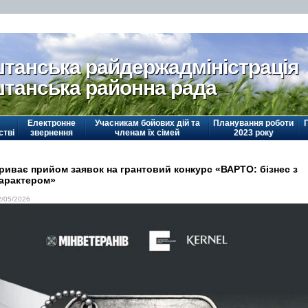
танська райдержадміністрація
танська районна рада
Електронне
Учасникам бойових дій та
Планування роботи
стві
звернення
членам їх сімей
2023 року
риває прийом заявок на грантовий конкурс «ВАРТО: бізнес з
арактером»
2/05/2026