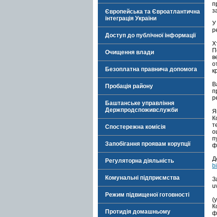
п
з
Європейська та Євроатлантична
інтеграція України
У
р
Доступ до публічної інформації
Х
П
Очищення влади
в
о
Безоплатна правнича допомога
к
В
Пробація району
п
р
Баштанське управління
Держпродспоживслужби
Я
К
т
Спостережна комісія
о
п
Запобігання проявам корупції
ф
Д
Регуляторна діяльність
b
Комунальні підприємства
З
u
Режим підвищеної готовності
(
К
Протидія домашньому
ф