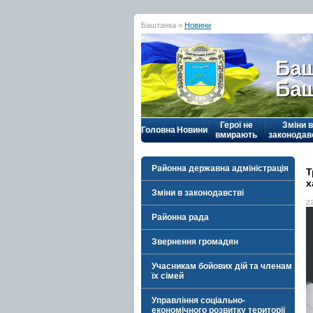
Баштанка »
Новини
Баш
Баш
Герої не
Зміни в
Головна
Новини
вмирають
законодав
Районна державна адміністрація
Т
х
Зміни в законодавстві
2
Районна рада
Звернення громадян
Учасникам бойових дій та членам
їх сімей
Управління соціально-
економічного розвитку території