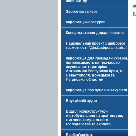
насильству
#
Зворотній зв'язок
В
Інформаційні ресурси
Консультативно-дорадчі органи
Національний проєкт з цифрової
грамотності "Дія.Цифрова освіта"
Інформація для громадян України,
які проживають на тимчасово
окупованих територіях
Автономної Республіки Крим, м.
Севастополя, Донецької та
Луганської областей
Інформація про публічні закупівлі
Внутрішній аудит
Відділ інфраструктури,
містобудування та архітектури,
житлово-комунального
господарства та екології
Безбар’єрність