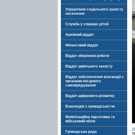
Управління соціального захисту
населення
Служба у справах дітей
Архівний відділ
Фінансовий відділ
Відділ оборонної роботи
Відділ цивільного захисту
Відділ забезпечення взаємодії з
органами місцевого
самоврядування
Відділ цифрового розвитку
Взаємодія з громадськістю
Мобілізаційна підготовка та
військовий облік
У
Громадська рада
п