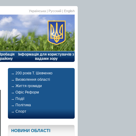
Українська |
Русский
|
English
Пробація
Інформація для користувачів з
району
вадами зору
→ 200 років Т. Шевченко
→ Визволення області
→ Життя громади
→ Офіс Реформ
→ Події
→ Політика
→ Спорт
НОВИНИ ОБЛАСТI