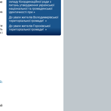
складу Координаційної ради з
че
питань утвердження української
національної та громадянської
на
ідентичності при »
До уваги жителів Володимирівської
територіальної громади! »
ти
До уваги жителів Горохівської
ть
територіальної громади! »
 і
o-
ий