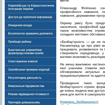
життя.
Європейська та Євроатлантична
Олександр Філіпенко оз
інтеграція України
професійного навчання, пе
навчання, державними прогр
Доступ до публічної інформації
Окрему увагу було приді
Очищення влади
населення, професійній адап
також можливостям отрим
Безоплатна правнича допомога
складних життєвих обставина
«Безбар’єрність — це не ли
Пробація району
Насамперед це про рівні м
працювати, розвиватися та
Баштанське управління
створювати середовище, у 
Держпродспоживслужби
матиме можливість реалізува
Спостережна комісія
Не менш важливою частиною 
якої учасники ставили зап
Запобігання проявам корупції
обговорювали актуальні 
працевлаштування та адаптац
Регуляторна діяльність
Проведення таких захо
Комунальні підприємства
безбар’єрності сприяє форм
де кожна людина має доступ 
умов для життя й самореаліза
Режим підвищеної готовності
#тиждень_безбарєрності
Протидія домашньому