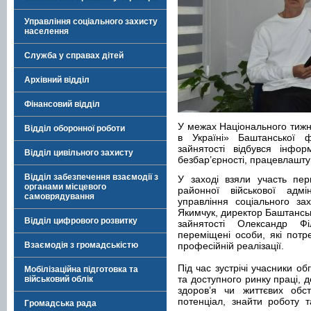
Управління соціального захисту
населення
Служба у справах дітей
Архівний відділ
Фінансовий відділ
У межах Національного тижня
Відділ оборонної роботи
в Україні» Баштанської ф
зайнятості відбувся інфор
Відділ цивільного захисту
безбар’єрності, працевлашту
Відділ забезпечення взаємодії з
У заході взяли участь пер
органами місцевого
районної військової адмін
самоврядування
управління соціального за
Якимчук, директор Баштанськ
Відділ цифрового розвитку
зайнятості Олександр Фі
переміщені особи, які потр
Взаємодія з громадськістю
професійній реалізації.
Під час зустрічі учасники о
Мобілізаційна підготовка та
та доступного ринку праці, 
військовий облік
здоров’я чи життєвих обст
потенціал, знайти роботу 
Громадська рада