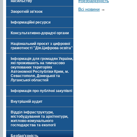
#безбарєрність
насильству
Всі новини
→
Зворотній зв'язок
Інформаційні ресурси
Консультативно-дорадчі органи
Національний проєкт з цифрової
грамотності "Дія.Цифрова освіта"
Інформація для громадян України,
які проживають на тимчасово
окупованих територіях
Автономної Республіки Крим, м.
Севастополя, Донецької та
Луганської областей
Інформація про публічні закупівлі
Внутрішній аудит
Відділ інфраструктури,
містобудування та архітектури,
житлово-комунального
господарства та екології
Безбар’єрність