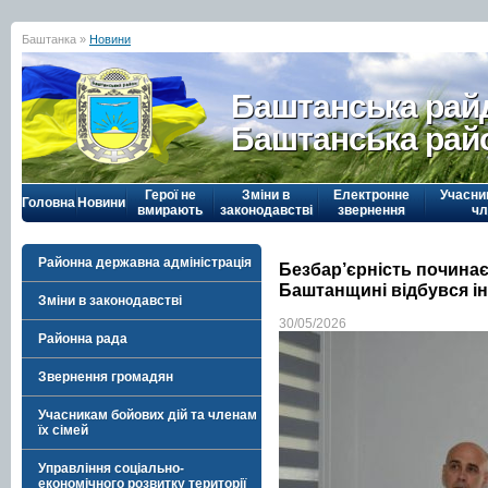
Баштанка »
Новини
Баштанська рай
Баштанська рай
Герої не
Зміни в
Електронне
Учасни
Головна
Новини
вмирають
законодавстві
звернення
чл
Районна державна адміністрація
Безбар’єрність починає
Баштанщині відбувся і
Зміни в законодавстві
30/05/2026
Районна рада
Звернення громадян
Учасникам бойових дій та членам
їх сімей
Управління соціально-
економічного розвитку території