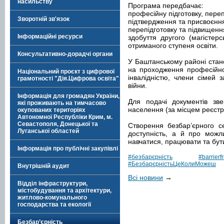
насильству
Програма передбачає:
професійну підготовку, переп
Зворотній зв'язок
підтвердження та присвоєння
перепідготовку та підвищення
Інформаційні ресурси
здобуття другого (магістерс
отриманого ступеня освіти.
Консультативно-дорадчі органи
У Баштанському районі стан
на проходження професійно
Національний проєкт з цифрової
інвалідністю, члени сімей 
грамотності "Дія.Цифрова освіта"
війни.
Інформація для громадян України,
Для подачі документів зве
які проживають на тимчасово
населення (за місцем реєстр
окупованих територіях
Автономної Республіки Крим, м.
Севастополя, Донецької та
Створення безбар’єрного 
Луганської областей
доступність, а й про можл
навчатися, працювати та бут
Інформація про публічні закупівлі
#безбарєрність
#barrierf
#БезбарєрністьЦеКолиМожеш
Внутрішній аудит
Всі новини
→
Відділ інфраструктури,
містобудування та архітектури,
житлово-комунального
господарства та екології
Безбар’єрність