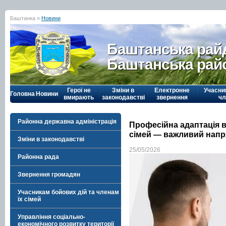
Баштанка »
Новини
Баштанська рай
Баштанська рай
Герої не
Зміни в
Електронне
Учасни
Головна
Новини
вмирають
законодавстві
звернення
чл
Районна державна адміністрація
Професійна адаптація ве
сімей — важливий напр
Зміни в законодавстві
25/05/2026
Районна рада
Звернення громадян
Учасникам бойових дій та членам
їх сімей
Управління соціально-
економічного розвитку території