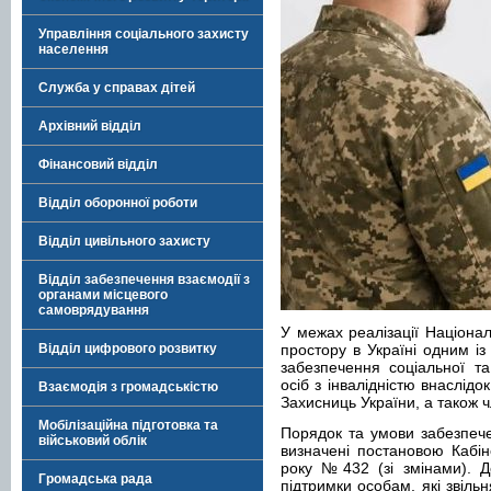
Управління соціального захисту
населення
Служба у справах дітей
Архівний відділ
Фінансовий відділ
Відділ оборонної роботи
Відділ цивільного захисту
Відділ забезпечення взаємодії з
органами місцевого
самоврядування
У межах реалізації Націонал
Відділ цифрового розвитку
простору в Україні одним і
забезпечення соціальної та
осіб з інвалідністю внаслідок
Взаємодія з громадськістю
Захисниць України, а також ч
Мобілізаційна підготовка та
Порядок та умови забезпече
військовий облік
визначені постановою Кабін
року №432 (зі змінами). Д
Громадська рада
підтримки особам, які звільн