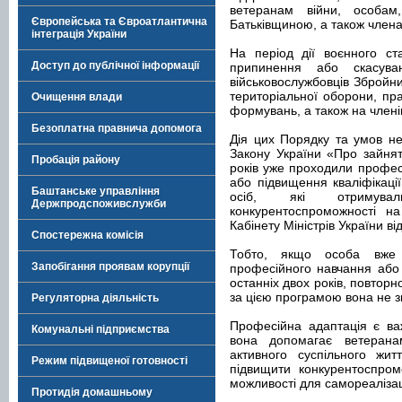
ветеранам війни, особам
Європейська та Євроатлантична
Батьківщиною, а також членам
інтеграція України
На період дії воєнного ст
Доступ до публічної інформації
припинення або скасув
військовослужбовців Збройни
територіальної оборони, пра
Очищення влади
формувань, а також на членів
Безоплатна правнича допомога
Дія цих Порядку та умов не
Закону України «Про зайнят
Пробація району
років уже проходили професі
або підвищення кваліфікаці
Баштанське управління
осіб, які отримува
Держпродспоживслужби
конкурентоспроможності на
Кабінету Міністрів України в
Спостережна комісія
Тобто, якщо особа вже 
Запобігання проявам корупції
професійного навчання або
останніх двох років, повтор
за цією програмою вона не 
Регуляторна діяльність
Професійна адаптація є ва
Комунальні підприємства
вона допомагає ветеран
активного суспільного жит
Режим підвищеної готовності
підвищити конкурентоспром
можливості для самореалізац
Протидія домашньому