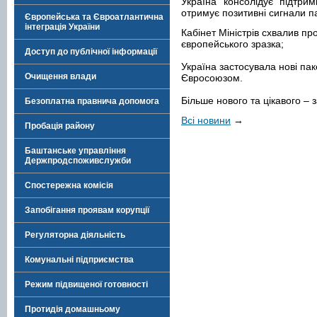
Україна консолідує підтрим
отримує позитивні сигнали п
Європейська та Євроатлантична
інтеграція України
Кабінет Міністрів схвалив пр
європейського зразка;
Доступ до публічної інформації
Україна застосувала нові пак
Очищення влади
Євросоюзом.
Більше нового та цікавого –
Безоплатна правнича допомога
Всі новини
→
Пробація району
Баштанське управління
Держпродспоживслужби
Спостережна комісія
Запобігання проявам корупції
Регуляторна діяльність
Комунальні підприємства
Режим підвищеної готовності
Протидія домашньому