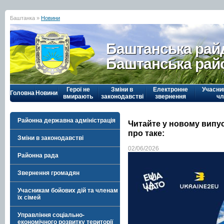
Баштанка »
Новини
Баштанська рай
Баштанська рай
Герої не
Зміни в
Електронне
Учасни
Головна
Новини
вмирають
законодавстві
звернення
чл
Районна державна адміністрація
Читайте у новому випу
про таке:
Зміни в законодавстві
02/06/2026
Районна рада
Звернення громадян
Учасникам бойових дій та членам
їх сімей
Управління соціально-
економічного розвитку території