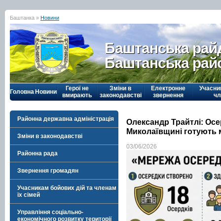
Баштанка »
Новини
Баштанська рай
Баштанська рай
Герої не
Зміни в
Електронне
Учасни
Головна
Новини
вмирають
законодавстві
звернення
чл
Районна державна адміністрація
Олександр Трайтлі: Осе
Миколаївщині готують 
Зміни в законодавстві
03/06/2026
Районна рада
Звернення громадян
Учасникам бойових дій та членам
їх сімей
Управління соціально-
економічного розвитку території