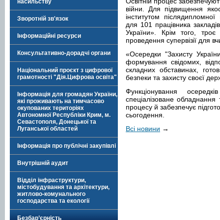
Освітній процес забезпечують
насильству
війни. Для підвищення яко
інститутом післядипломної 
Зворотній зв'язок
для 101 працівника закладів
України». Крім того, троє
Інформаційні ресурси
проведення супервізії для вч
Консультативно-дорадчі органи
«Осередки "Захисту Україн
формування свідомих, відпо
складних обставинах, готов
Національний проєкт з цифрової
грамотності "Дія.Цифрова освіта"
безпеки та захисту своєї дер
Функціонування осередкі
Інформація для громадян України,
спеціалізоване обладнання т
які проживають на тимчасово
процесу й забезпечує підгото
окупованих територіях
сьогодення.
Автономної Республіки Крим, м.
Севастополя, Донецької та
Всі новини
→
Луганської областей
Інформація про публічні закупівлі
Внутрішній аудит
Відділ інфраструктури,
містобудування та архітектури,
житлово-комунального
господарства та екології
Безбар’єрність