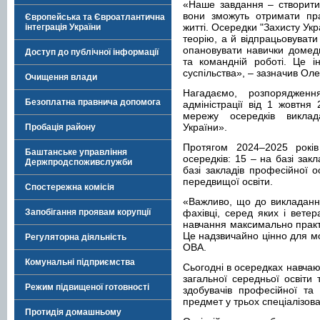
«Наше завдання – створити
вони зможуть отримати пра
Європейська та Євроатлантична
житті. Осередки "Захисту Ук
інтеграція України
теорію, а й відпрацьовувати
опановувати навички домеди
Доступ до публічної інформації
та командній роботі. Це ін
суспільства», – зазначив Оле
Очищення влади
Нагадаємо, розпорядження
Безоплатна правнича допомога
адміністрації від 1 жовтн
мережу осередків викла
України».
Пробація району
Протягом 2024–2025 рокі
Баштанське управління
осередків: 15 – на базі закл
Держпродспоживслужби
базі закладів професійної о
передвищої освіти.
Спостережна комісія
«Важливо, що до викладання
Запобігання проявам корупції
фахівці, серед яких і ветер
навчання максимально прак
Це надзвичайно цінно для мо
Регуляторна діяльність
ОВА.
Комунальні підприємства
Сьогодні в осередках навчают
загальної середньої освіти
Режим підвищеної готовності
здобувачів професійної та
предмет у трьох спеціалізов
Протидія домашньому