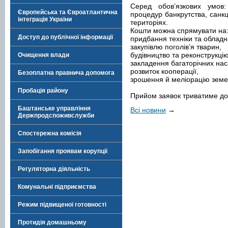
Серед обов’язкових умов: 
Європейська та Євроатлантична
процедур банкрутства, санкц
інтеграція України
територіях.
Кошти можна спрямувати на
Доступ до публічної інформації
придбання техніки та обладн
закупівлю поголів’я тварин,
будівництво та реконструкці
Очищення влади
закладення багаторічних на
розвиток кооперації,
Безоплатна правнича допомога
зрошення й меліорацію земе
Пробація району
Прийом заявок триватиме до 
Баштанське управління
Всі новини
→
Держпродспоживслужби
Спостережна комісія
Запобігання проявам корупції
Регуляторна діяльність
Комунальні підприємства
Режим підвищеної готовності
Протидія домашньому