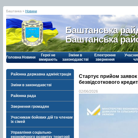
Баштанка »
Новини
Баштанська рай
Баштанська рай
Герої не
Зміни в
Електронне
Учасни
Головна
Новини
вмирають
законодавстві
звернення
чл
Районна державна адміністрація
Стартує прийом заявок 
безвідсоткового креди
Зміни в законодавстві
02/06/2026
Районна рада
Звернення громадян
Учасникам бойових дій та членам
їх сімей
Управління соціально-
економічного розвитку території