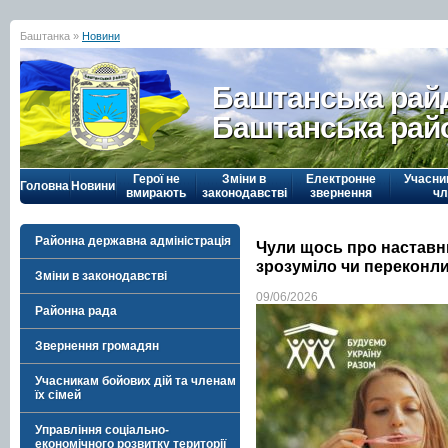
Баштанка »
Новини
Баштанська рай
Баштанська рай
Герої не
Зміни в
Електронне
Учасни
Головна
Новини
вмирають
законодавстві
звернення
чл
Районна державна адміністрація
Чули щось про наставни
зрозуміло чи переконл
Зміни в законодавстві
09/06/2026
Районна рада
Звернення громадян
Учасникам бойових дій та членам
їх сімей
Управління соціально-
економічного розвитку території