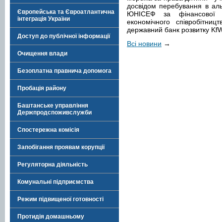
досвідом перебування в ал
Європейська та Євроатлантична
ЮНІСЕФ за фінансової п
інтеграція України
економічного співробітниц
державний банк розвитку KfW
Доступ до публічної інформації
Всі новини
→
Очищення влади
Безоплатна правнича допомога
Пробація району
Баштанське управління
Держпродспоживслужби
Спостережна комісія
Запобігання проявам корупції
Регуляторна діяльність
Комунальні підприємства
Режим підвищеної готовності
Протидія домашньому