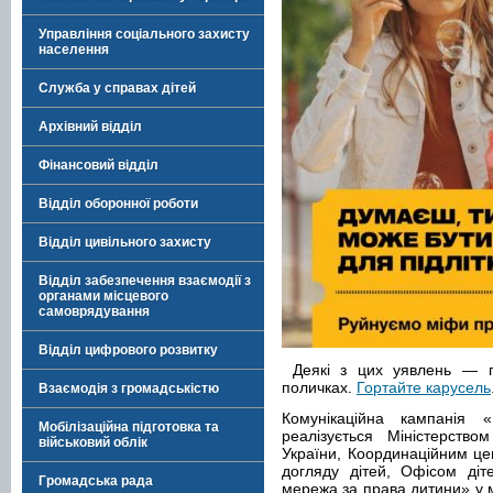
Управління соціального захисту
населення
Служба у справах дітей
Архівний відділ
Фінансовий відділ
Відділ оборонної роботи
Відділ цивільного захисту
Відділ забезпечення взаємодії з
органами місцевого
самоврядування
Відділ цифрового розвитку
Деякі з цих уявлень — пр
поличках.
Гортайте карусель
Взаємодія з громадськістю
Комунікаційна кампанія 
Мобілізаційна підготовка та
реалізується Міністерством
військовий облік
України, Координаційним це
догляду дітей, Офісом діт
Громадська рада
мережа за права дитини» у м