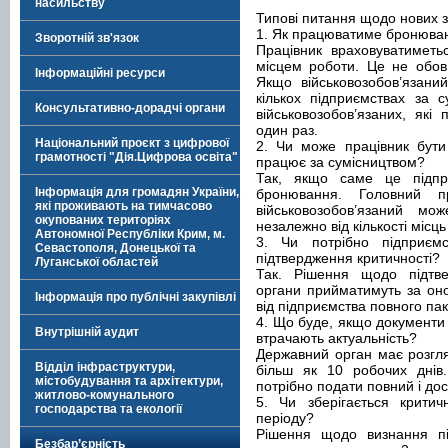
насильству
Типові питання щодо нових 
1. Як працюватиме бронюван
Зворотній зв'язок
Працівник враховуватимет
місцем роботи. Це не обов
Інформаційні ресурси
Якщо військовозобов’язани
кількох підприємствах за с
Консультативно-дорадчі органи
військовозобов’язаних, як
один раз.
Національний проєкт з цифрової
2. Чи може працівник бути
грамотності "Дія.Цифрова освіта"
працює за сумісництвом?
Так, якщо саме це підпр
Інформація для громадян України,
бронювання. Головний 
які проживають на тимчасово
військовозобов’язаний м
окупованих територіях
незалежно від кількості місць
Автономної Республіки Крим, м.
3. Чи потрібно підприєм
Севастополя, Донецької та
підтвердження критичності?
Луганської областей
Так. Рішення щодо підтве
органи прийматимуть за он
Інформація про публічні закупівлі
від підприємства повного пак
4. Що буде, якщо документи
Внутрішній аудит
втрачають актуальність?
Державний орган має розгля
Відділ інфраструктури,
більш як 10 робочих днів.
містобудування та архітектури,
потрібно подати повний і дос
житлово-комунального
5. Чи зберігається критич
господарства та екології
періоду?
Рішення щодо визнання пі
Безбар’єрність