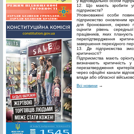
у відповідальної особи підпр
12. Що мають зробити уп
підприємств?
Уповноважені особи повинн
підприємство оновленим кри
для бронювання, окремо пе
оцінити рівень середньо
працівників, яких плануют
перепідтвердження крити
завершення перехідного пері
13. Де підприємства змож
критичності?
Підприємства мають орієнту
визначають критичність у 
перезатвердження критерії
через офіційні канали відпо
влади або обласної військової
Всі новини
→