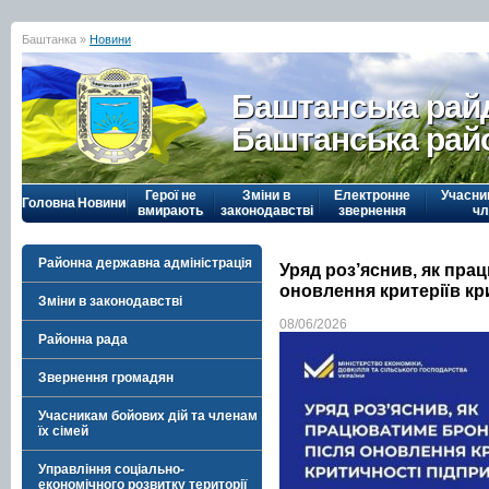
Баштанка »
Новини
Баштанська рай
Баштанська рай
Герої не
Зміни в
Електронне
Учасни
Головна
Новини
вмирають
законодавстві
звернення
чл
Районна державна адміністрація
Уряд роз’яснив, як пр
оновлення критеріїв кр
Зміни в законодавстві
08/06/2026
Районна рада
Звернення громадян
Учасникам бойових дій та членам
їх сімей
Управління соціально-
економічного розвитку території