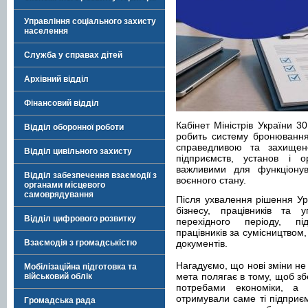
Управління соціального захисту
населення
Служба у справах дітей
Архівний відділ
Фінансовий відділ
Кабінет Міністрів України 3
Відділ оборонної роботи
робить систему бронювання
справедливою та захищен
Відділ цивільного захисту
підприємств, установ і ор
важливими для функціону
Відділ забезпечення взаємодії з
воєнного стану.
органами місцевого
самоврядування
Після ухвалення рішення Ур
бізнесу, працівників та 
Відділ цифрового розвитку
перехідного періоду, пі
працівників за сумісництвом,
Взаємодія з громадськістю
документів.
Нагадуємо, що нові зміни не
Мобілізаційна підготовка та
мета полягає в тому, щоб з
військовий облік
потребами економіки, а
отримували саме ті підприєм
Громадська рада