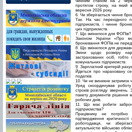
чинним станом на 2 червн
протягом строку, на який 
вересня 2026 року.
6. Чи зберігається чинне бр
Так. На час перехідного пе
підприємств, і чинне броню
цих підприємств.
7. Що змінилося для ФОПів?
Законом України «Про мобі
бронювання ФОПів не перед
8. Що змінилося для державн
Зміни щодо розміру нара
застрахованих осіб, тобто 
комунальних підприємств.
9. Зарплатний критерій рахує
Йдеться про нараховану се
податків.
10. Чи не виникне затримок 
Уряд скоординував робот
строків розгляду звернень. 
пакету документів рішення м
робочих днів.
11. Що має робити заброн
підприємства?
Працівнику не потрібно
підтвердження критичності
роботодавця, чи зберіга
актуальністю військово облік