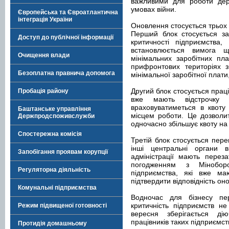
важливими для роботи дер
умовах війни.
Європейська та Євроатлантична
інтеграція України
Оновлення стосується трьох 
Перший блок стосується за
Доступ до публічної інформації
критичності підприємства
встановлюється вимога 
Очищення влади
мінімальних заробітних пл
прифронтових територіях з
Безоплатна правнича допомога
мінімальної заробітної плати,
Другий блок стосується прац
Пробація району
вже мають відстрочку 
враховуватиметься в квот
Баштанське управління
місцем роботи. Це дозволи
Держпродспоживслужби
одночасно збільшує квоту на
Спостережна комісія
Третій блок стосується перег
інші центральні органи в
Запобігання проявам корупції
адміністрації мають переза
погодженням з Мінобор
Регуляторна діяльність
підприємства, які вже ма
підтвердити відповідність он
Комунальні підприємства
Водночас для бізнесу пе
критичність підприємств н
Режим підвищеної готовності
вересня зберігається дію
працівників таких підприємст
Протидія домашньому