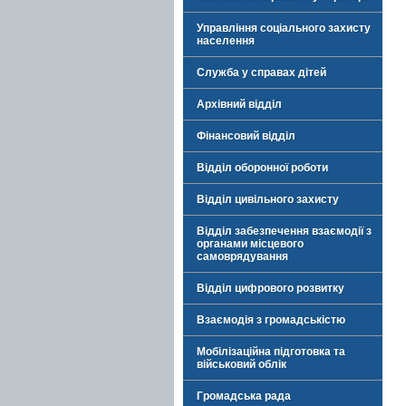
Управління соціального захисту
населення
Служба у справах дітей
Архівний відділ
Фінансовий відділ
Відділ оборонної роботи
Відділ цивільного захисту
Відділ забезпечення взаємодії з
органами місцевого
самоврядування
Відділ цифрового розвитку
Взаємодія з громадськістю
Мобілізаційна підготовка та
військовий облік
Громадська рада