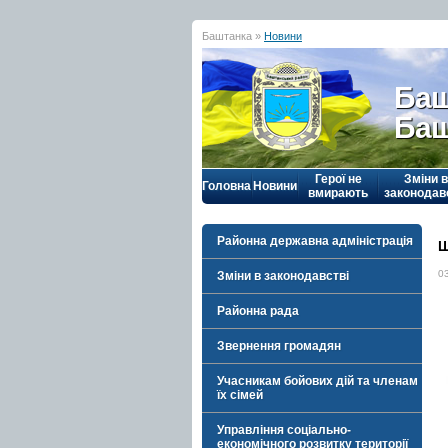
Баштанка »
Новини
Баш
Баш
Герої не
Зміни в
Головна
Новини
вмирають
законодав
Районна державна адміністрація
Ш
0
Зміни в законодавстві
Районна рада
Звернення громадян
Учасникам бойових дій та членам
їх сімей
Управління соціально-
економічного розвитку території