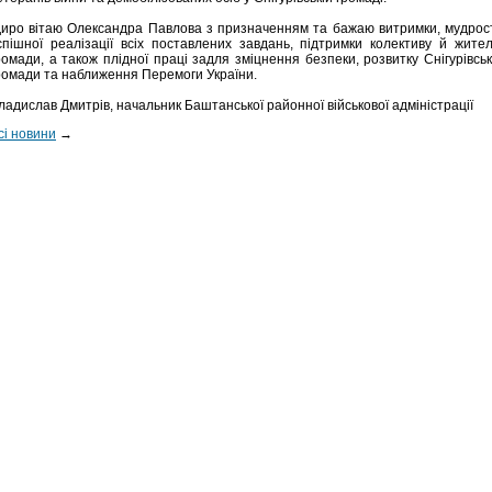
иро вітаю Олександра Павлова з призначенням та бажаю витримки, мудрост
спішної реалізації всіх поставлених завдань, підтримки колективу й жител
ромади, а також плідної праці задля зміцнення безпеки, розвитку Снігурівськ
ромади та наближення Перемоги України.
ладислав Дмитрів, начальник Баштанської районної військової адміністрації
сі новини
→