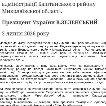
ідповідно до Указу Президента України від 2 липня 2026 року №573/2026 «П
творення військової адміністрації» утворено Південноукраїнську міську військо
дміністрацію Вознесенського району Миколаївської області. Розпорядженн
резидента України від 2 липня 2026 року №78/2026-рп начальник
івденноукраїнської міської військової адміністрації призначено Іва
асильовича Кухту.
исловлюю щиру вдячність Івану Васильовичу Кухті за відповідальну 
рофесійну роботу на посаді начальника Снігурівської міської військов
дміністрації. У непростий для держави час він забезпечував ефектив
ункціонування громади, координував роботу органів влади, сприяв вирішен
итань безпеки та життєдіяльності населення. Бажаю йому міцного здоров'
ових професійних здобутків і успішної роботи на новій відповідальній посаді.
одночас відповідно до Розпорядження Президента України від 2 липня 20
оку №79/2026-рп начальником Снігурівської міської військової адміністрац
аштанського району Миколаївської області призначено Олександ
иколайовича Павлова.
лександр Миколайович — ветеран, який працював фахівцем із супрово
етеранів війни та демобілізованих осіб у Снігурівській громаді.