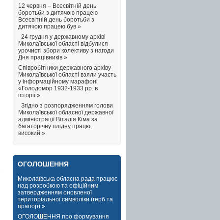
12 червня – Всесвітній день
боротьби з дитячою працею
Всесвітній день боротьби з
дитячою працею був »
24 грудня у державному архіві
Миколаївської області відбулися
урочисті збори колективу з нагоди
Дня працівників »
Співробітники державного архіву
Миколаївської області взяли участь
у інформаційному марафоні
«Голодомор 1932-1933 рр. в
історії »
Згідно з розпорядженням голови
Миколаївської обласної державної
адміністрації Віталія Кіма за
багаторічну плідну працю,
високий »
ОГОЛОШЕННЯ
Миколаївська обласна рада працює
над розробкою та офіційним
затвердженням оновленої
територіальної символіки (герб та
прапор) »
ОГОЛОШЕННЯ про формування