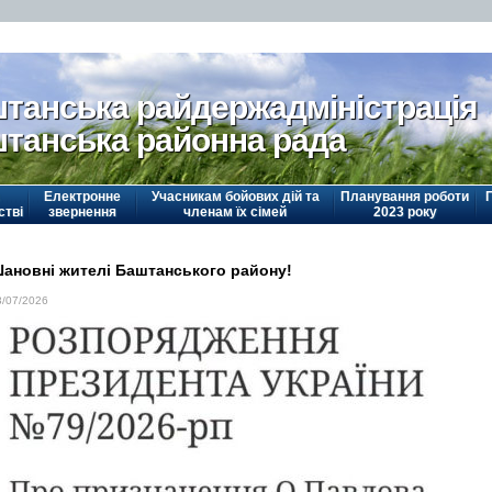
танська райдержадміністрація
танська районна рада
Електронне
Учасникам бойових дій та
Планування роботи
стві
звернення
членам їх сімей
2023 року
ановні жителі Баштанського району!
3/07/2026