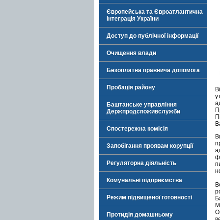
Європейська та Євроатлантична
інтеграція України
Доступ до публічної інформації
Очищення влади
Безоплатна правнича допомога
Пробація району
В
у
а
Баштанське управління
П
Держпродспоживслужби
П
В
Спостережна комісія
В
п
Запобігання проявам корупції
а
ф
Регуляторна діяльність
п
н
Комунальні підприємства
В
р
Режим підвищеної готовності
Б
М
О
Протидія домашньому
в