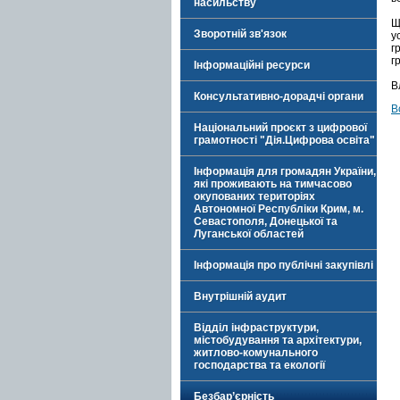
насильству
Щ
Зворотній зв'язок
у
г
г
Інформаційні ресурси
В
Консультативно-дорадчі органи
В
Національний проєкт з цифрової
грамотності "Дія.Цифрова освіта"
Інформація для громадян України,
які проживають на тимчасово
окупованих територіях
Автономної Республіки Крим, м.
Севастополя, Донецької та
Луганської областей
Інформація про публічні закупівлі
Внутрішній аудит
Відділ інфраструктури,
містобудування та архітектури,
житлово-комунального
господарства та екології
Безбар’єрність