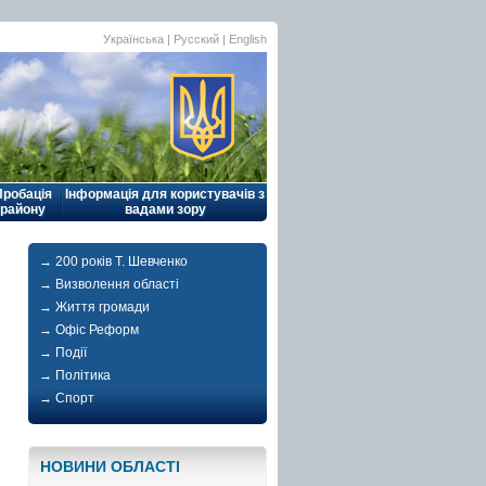
Українська |
Русский
|
English
Пробація
Інформація для користувачів з
району
вадами зору
→ 200 років Т. Шевченко
→ Визволення області
→ Життя громади
→ Офіс Реформ
→ Події
→ Політика
→ Спорт
НОВИНИ ОБЛАСТI