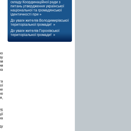
складу Координаційної ради з
питань утвердження української
національної та громадянської
ідентичності при »
До уваги жителів Володимирівської
територіальної громади! »
До уваги жителів Горохівської
територіальної громади! »
ро
ву
ям
ом
на
та
ої
не
ню
я,
26
ії
ра
ду