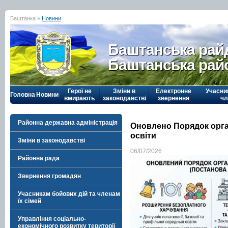
Баштанка »
Новини
Баштанська рай
Баштанська рай
Герої не
Зміни в
Електронне
Учасни
Головна
Новини
вмирають
законодавстві
звернення
чл
Районна державна адміністрація
Оновлено Порядок орган
освіти
Зміни в законодавстві
06/07/2026
Районна рада
Звернення громадян
Учасникам бойових дій та членам
їх сімей
Управління соціально-
економічного розвитку території