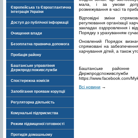
мала, і за умови дотр
Європейська та Євроатлантична
розмежування в часі та приби
інтеграція України
Відповідні зміни спрямо
Доступ до публічної інформації
регулювання організації харч
закладах оздоровлення і від
Порядку з урахуванням сучас
Очищення влади
Оновлений Порядок визнача
Безоплатна правнича допомога
спрямовані на забезпечення
харчування дітей, а також ут
Пробація району
Баштанське управління
Баштанське районне у
Держпродспоживслужби
Держпродспоживслуж
https://www.facebook.com/Myk
Спостережна комісія
Всі новини
→
Запобігання проявам корупції
Регуляторна діяльність
Комунальні підприємства
Режим підвищеної готовності
Протидія домашньому