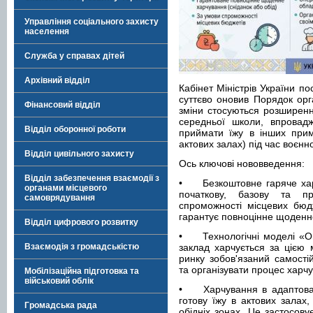
Управління соціального захисту
населення
Служба у справах дітей
Архівний відділ
Кабінет Міністрів України п
суттєво оновив Порядок орга
Фінансовий відділ
зміни стосуються розширенн
середньої школи, впровад
Відділ оборонної роботи
приймати їжу в інших прим
актових залах) під час воєнно
Відділ цивільного захисту
Ось ключові нововведення:
Відділ забезпечення взаємодії з
•
Безкоштовне гаряче ха
органами місцевого
початкову, базову та п
самоврядування
спроможності місцевих бюд
гарантує повноцінне щоденне
Відділ цифрового розвитку
•
Технологічні моделі «
Взаємодія з громадськістю
заклад харчується за цією 
ринку зобов'язаний самості
та організувати процес харч
Мобілізаційна підготовка та
військовий облік
•
Харчування в адаптов
готову їжу в актових залах,
Громадська рада
обідніх зонах. Це застосову