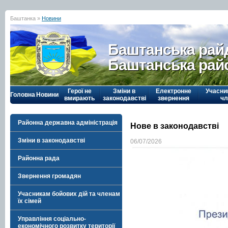
Баштанка »
Новини
Баштанська рай
Баштанська рай
Герої не
Зміни в
Електронне
Учасни
Головна
Новини
вмирають
законодавстві
звернення
чл
Районна державна адміністрація
Нове в законодавстві
Зміни в законодавстві
06/07/2026
Районна рада
Звернення громадян
Учасникам бойових дій та членам
їх сімей
Управління соціально-
економічного розвитку території