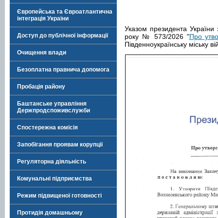
Європейська та Євроатлантична
інтеграція України
Указом президента України 
Доступ до публічної інформації
року № 573/2026 "
Про утво
Південноукраїнську міську ві
Очищення влади
Безоплатна правнича допомога
Пробація району
Баштанське управління
Держпродспоживслужби
Спостережна комісія
Запобігання проявам корупції
Регуляторна діяльність
Комунальні підприємства
Режим підвищеної готовності
Протидія домашньому