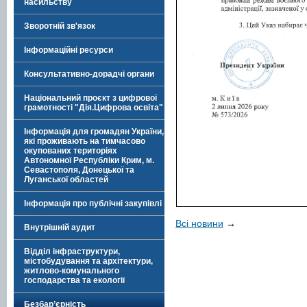
насильству
Зворотній зв'язок
Інформаційні ресурси
Консультативно-дорадчі органи
Національний проєкт з цифрової
грамотності "Дія.Цифрова освіта"
Інформація для громадян України,
які проживають на тимчасово
окупованих територіях
Автономної Республіки Крим, м.
Севастополя, Донецької та
Луганської областей
Інформація про публічні закупівлі
Всі новини
→
Внутрішній аудит
Відділ інфраструктури,
містобудування та архітектури,
житлово-комунального
господарства та екології
Безбар’єрність