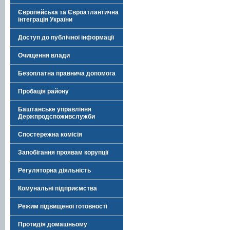
Європейська та Євроатлантична
інтеграція України
Доступ до публічної інформації
Очищення влади
Безоплатна правнича допомога
Пробація району
Баштанське управління
Держпродспоживслужби
Спостережна комісія
Запобігання проявам корупції
Регуляторна діяльність
Комунальні підприємства
Режим підвищеної готовності
Протидія домашньому