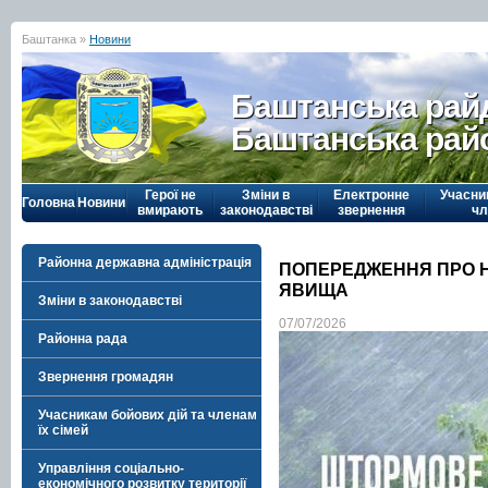
Баштанка »
Новини
Баштанська рай
Баштанська рай
Герої не
Зміни в
Електронне
Учасни
Головна
Новини
вмирають
законодавстві
звернення
чл
Районна державна адміністрація
ПОПЕРЕДЖЕННЯ ПРО Н
ЯВИЩА
Зміни в законодавстві
07/07/2026
Районна рада
Звернення громадян
Учасникам бойових дій та членам
їх сімей
Управління соціально-
економічного розвитку території