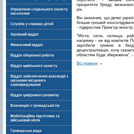
пріоритети Уряду, визначен
рік.
Управління соціального захисту
населення
Він зазначив, що деякі украї
більше грошей консолідувати 
Служба у справах дітей
- підкреслив Прем’єр-міністр.
Архівний відділ
"Міста, села, селища, ра
напряму - не від комітетів П
Фінансовий відділ
заробили гривню в бюд
децентралізація, хочу сказа
областям буде збережена", 
Відділ оборонної роботи
Всі новини
→
Відділ цивільного захисту
Відділ забезпечення взаємодії з
органами місцевого
самоврядування
Відділ цифрового розвитку
Взаємодія з громадськістю
Мобілізаційна підготовка та
військовий облік
Громадська рада