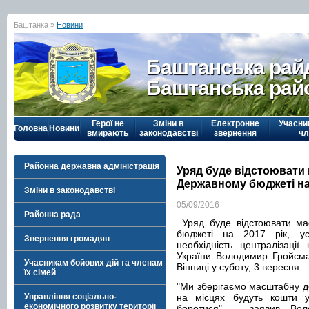
Баштанка »
Новини
Баштанська рай
Баштанська рай
Герої не
Зміни в
Електронне
Учасни
Головна
Новини
вмирають
законодавстві
звернення
чл
Районна державна адміністрація
Уряд буде відстоювати
Державному бюджеті на 
Зміни в законодавстві
05/09/2016
Районна рада
Уряд буде відстоювати ма
бюджеті на 2017 рік, ус
Звернення громадян
необхідність централізації
України Володимир Гройсман
Учасникам бойових дій та членам
Вінниці у суботу, 3 вересня.
їх сімей
"Ми зберігаємо масштабну де
Управління соціально-
на місцях будуть кошти 
економічного розвитку території
боротися", - заявив Во