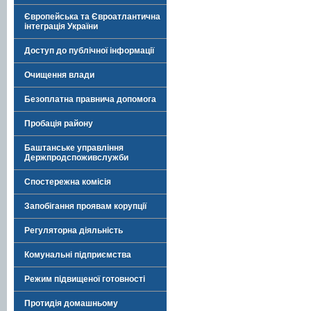
Європейська та Євроатлантична
інтеграція України
Доступ до публічної інформації
Очищення влади
Безоплатна правнича допомога
Пробація району
Баштанське управління
Держпродспоживслужби
Спостережна комісія
Запобігання проявам корупції
Регуляторна діяльність
Комунальні підприємства
Режим підвищеної готовності
Протидія домашньому