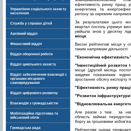
ефективність ринку праці, 
енергетика та енергоефект
Управління соціального захисту
населення
регіону за окремим напрямо
За результатами цього мон
Служба у справах дітей
квартал поспіль утримує висо
увійшла знов у десятку лі
Архівний відділ
місце
.
Фінансовий відділ
Високі рейтингові місця у с
таким напрямам діяльності:
Відділ оборонної роботи
"Економічна ефективність
Відділ цивільного захисту
"Інвестиційний розвиток 
місце (другий місяць поспі
завдяки показникам індекс
Відділ забезпечення взаємодії з
органами місцевого
зростанню обсягу експорту то
самоврядування
"Ефективність ринку праці
Відділ цифрового розвитку
"Розвиток інфраструктури
Взаємодія з громадськістю
"Відновлювальна енергети
Але разом з тим, за н
Мобілізаційна підготовка та
область займає передостан
військовий облік
боргу за грошовими зобов’я
Громадська рада
Рейтингова оцінка проводи