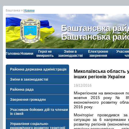
Баштанка »
Новини
Баштанська рай
Баштанська рай
Герої не
Зміни в
Електронне
Учасни
Головна
Новини
вмирають
законодавстві
звернення
чл
Районна державна адміністрація
Миколаївська область у
інших регіонів України
Зміни в законодавстві
19/12/2016
Районна рада
Мінрегіоном на виконання по
жовтня 2015 року № 856
Звернення громадян
економічного розвитку обла
2016 року.
Учасникам бойових дій та членам
їх сімей
Моніторінг проводився з
ситуацію за 6 напрямами в
Управління соціально-
розвитку регіонів (економічн
економічного розвитку території
зовнішньоекономічна спі