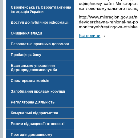
офіційному сайті Міністерст
Європейська та Євроатлантична
житлово-комунального госп
інтеграція України
http://www.minregion.gov.ua/n
dev/derzhavna-rehional-na-po
Доступ до публічної інформації
monitorynh/reytingova-otsinka
Очищення влади
Всі новини
→
Безоплатна правнича допомога
Пробація району
Баштанське управління
Держпродспоживслужби
Спостережна комісія
Запобігання проявам корупції
Регуляторна діяльність
Комунальні підприємства
Режим підвищеної готовності
Протидія домашньому