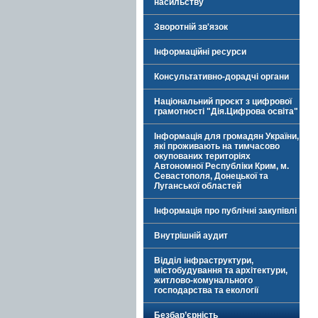
насильству
Зворотній зв'язок
Інформаційні ресурси
Консультативно-дорадчі органи
Національний проєкт з цифрової
грамотності "Дія.Цифрова освіта"
Інформація для громадян України,
які проживають на тимчасово
окупованих територіях
Автономної Республіки Крим, м.
Севастополя, Донецької та
Луганської областей
Інформація про публічні закупівлі
Внутрішній аудит
Відділ інфраструктури,
містобудування та архітектури,
житлово-комунального
господарства та екології
Безбар’єрність