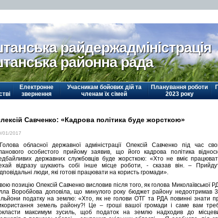
танська райдержадміністрація
танська районна рада
Електронне
Учасникам бойових дій та
Планування роботи
стві
звернення
членам їх сімей
2023 року
лексій Савченко: «Кадрова політика буде жорсткою»
0/01/2017
олова обласної державної адміністрації Олексій Савченко під час сво
ланового особистого прийому заявив, що його кадрова політика віднос
едбайливих державних службовців буде жорсткою: «Хто не вміє працюват
ехай відразу шукають собі інше місце роботи, - сказав він. – Прийду
ідповідальні люди, які готові працювати на користь громади».
вою позицію Олексій Савченко висловив після того, як голова Миколаївської Р
лла Воробйова доповіла, що минулого року бюджет району недоотримав 3
ільйони податку на землю: «Хто, як не голови ОТГ та РДА повинні знати п
икористання земель району?! Це – гроші вашої громади і саме вам тре
окласти максимум зусиль, щоб податок на землю надходив до місцев