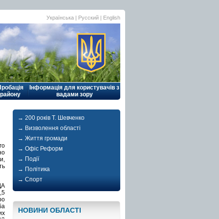
Українська |
Русский
|
English
Пробація
Інформація для користувачів з
району
вадами зору
→ 200 років Т. Шевченко
→ Визволення області
→ Життя громади
го
→ Офіс Реформ
но
→ Події
и,
ть
→ Політика
→ Спорт
ДА
,5
ро
ба
НОВИНИ ОБЛАСТI
их