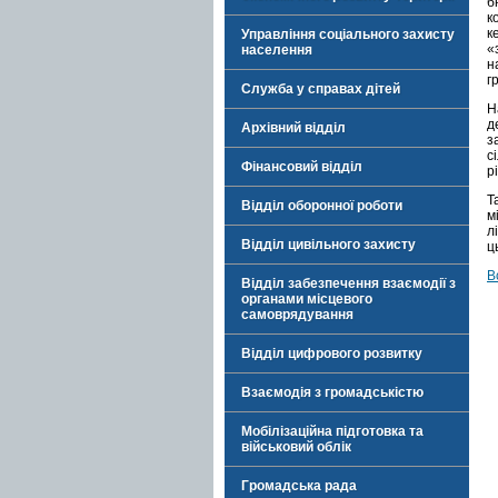
б
к
к
Управління соціального захисту
«
населення
н
г
Служба у справах дітей
Н
д
Архівний відділ
з
с
Фінансовий відділ
р
Т
Відділ оборонної роботи
м
л
Відділ цивільного захисту
ц
В
Відділ забезпечення взаємодії з
органами місцевого
самоврядування
Відділ цифрового розвитку
Взаємодія з громадськістю
Мобілізаційна підготовка та
військовий облік
Громадська рада