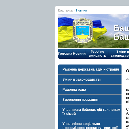
Баштанка »
Новини
Баш
Баш
Герої не
Зміни в
Головна
Новини
вмирають
законодав
Районна державна адміністрація
О
2
Зміни в законодавстві
Г
Районна рада
п
н
н
Звернення громадян
в
С
Учасникам бойових дій та членам
А
їх сімей
м
в
Управління соціально-
д
економічного розвитку території