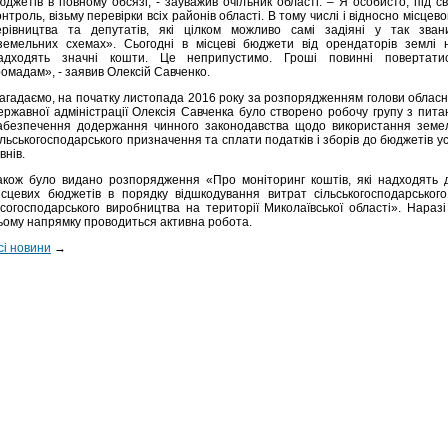
юджетів в повному обсязі, - зауважив очільник області. – Я особисто, під св
онтроль, візьму перевірки всіх районів області. В тому числі і відносно місцево
ерівництва та депутатів, які цілком можливо самі задіяні у так зван
земельних схемах». Сьогодні в місцеві бюджети від орендаторів землі 
адходять значні кошти. Це неприпустимо. Гроші повинні повертати
ромадам», - заявив Олексій Савченко.
агадаємо, на початку листопада 2016 року за розпорядженням голови обласн
ержавної адміністрації Олексія Савченка було створено робочу групу з пита
абезпечення додержання чинного законодавства щодо використання земе
ільськогосподарського призначення та сплати податків і зборів до бюджетів ус
івнів.
акож було видано розпорядження «Про моніторинг коштів, які надходять 
ісцевих бюджетів в порядку відшкодування витрат сільськогосподарського
ісогосподарського виробництва на території Миколаївської області». Наразі
ьому напрямку проводиться активна робота.
сі новини
→