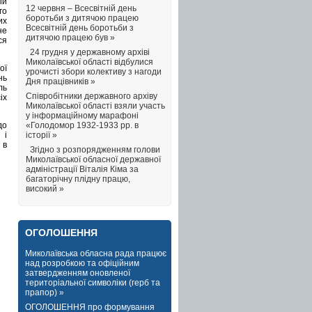
ій
12 червня – Всесвітній день
го
боротьби з дитячою працею
их
Всесвітній день боротьби з
не
дитячою працею був »
ся
24 грудня у державному архіві
Миколаївської області відбулися
ої
урочисті збори колективу з нагоди
нь
Дня працівників »
ль
Співробітники державного архіву
іх
Миколаївської області взяли участь
у інформаційному марафоні
«Голодомор 1932-1933 рр. в
до
історії »
 і
 в
Згідно з розпорядженням голови
Миколаївської обласної державної
адміністрації Віталія Кіма за
багаторічну плідну працю,
високий »
ОГОЛОШЕННЯ
Миколаївська обласна рада працює
над розробкою та офіційним
затвердженням оновленої
територіальної символіки (герб та
прапор) »
ОГОЛОШЕННЯ про формування