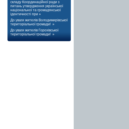
складу Координаційної ради з
питань утвердження української
національної та громадянської
ідентичності при »
До уваги жителів Володимирівської
територіальної громади! »
До уваги жителів Горохівської
територіальної громади! »