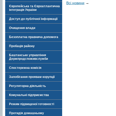
Всі новини
→
Європейська та Євроатлантична
інтеграція України
Доступ до публічної інформації
Очищення влади
Безоплатна правнича допомога
Пробація району
Баштанське управління
Держпродспоживслужби
Спостережна комісія
Запобігання проявам корупції
Регуляторна діяльність
Комунальні підприємства
Режим підвищеної готовності
Протидія домашньому