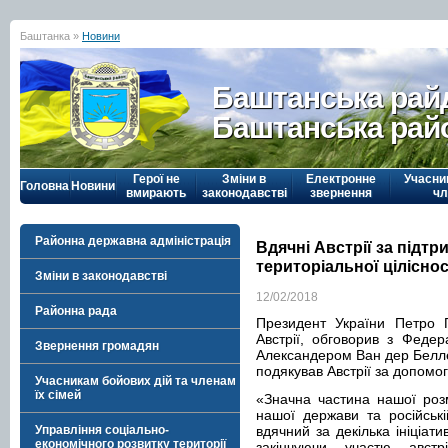
Баштанка »
Новини
Баштанська рай
Баштанська рай
Герої не
Зміни в
Електронне
Учасни
Головна
Новини
вмирають
законодавстві
звернення
чл
Районна державна адміністрація
Вдячні Австрії за підтр
територіальної цілісно
Зміни в законодавстві
12/02/2018
Районна рада
Президент України Петро П
Австрії, обговорив з Феде
Звернення громадян
Александером Ван дер Белле
подякував Австрії за допомог
Учасникам бойових дій та членам
їх сімей
«Значна частина нашої роз
нашої держави та російськ
Управління соціально-
вдячний за декілька ініціат
економічного розвитку території
закінчуючи участю австрі