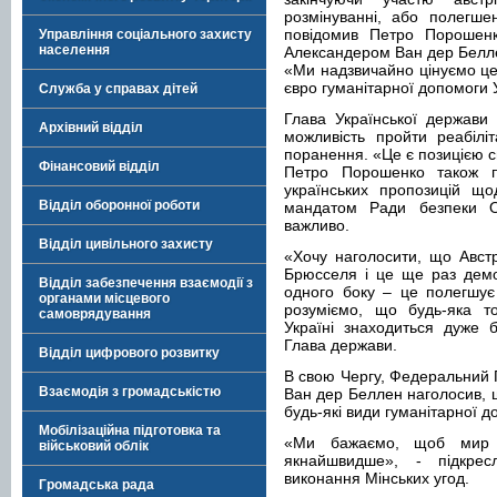
розмінуванні, або полегшен
повідомив Петро Порошенко
Управління соціального захисту
населення
Александером Ван дер Белл
«Ми надзвичайно цінуємо це,
євро гуманітарної допомоги У
Служба у справах дітей
Глава Української держави
Архівний відділ
можливість пройти реабілі
поранення. «Це є позицією сп
Фінансовий відділ
Петро Порошенко також по
українських пропозицій що
Відділ оборонної роботи
мандатом Ради безпеки 
важливо.
Відділ цивільного захисту
«Хочу наголосити, що Австр
Брюсселя і це ще раз демон
Відділ забезпечення взаємодії з
одного боку – це полегшує
органами місцевого
розуміємо, що будь-яка то
самоврядування
Україні знаходиться дуже 
Глава держави.
Відділ цифрового розвитку
В свою Чергу, Федеральний 
Взаємодія з громадськістю
Ван дер Беллен наголосив, щ
будь-які види гуманітарної д
Мобілізаційна підготовка та
«Ми бажаємо, щоб мир н
військовий облік
якнайшвидше», - підкрес
виконання Мінських угод.
Громадська рада