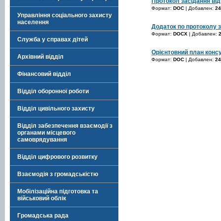
Протокол засідання від
Формат:
DOC
| Добавлен:
24
Управління соціального захисту
населення
Додаток по протоколу з
Формат:
DOCX
| Добавлен:
Служба у справах дітей
Орієнтовний план консу
Архівний відділ
Формат:
DOC
| Добавлен:
24
Фінансовий відділ
Відділ оборонної роботи
Відділ цивільного захисту
Відділ забезпечення взаємодії з
органами місцевого
самоврядування
Відділ цифрового розвитку
Взаємодія з громадськістю
Мобілізаційна підготовка та
військовий облік
Громадська рада