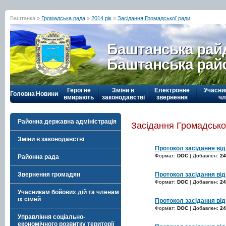
Баштанка »
Громадська рада
»
2014 рік
»
Засідання Громадської ради
Баштанська рай
Баштанська рай
Герої не
Зміни в
Електронне
Учасни
Головна
Новини
вмирають
законодавстві
звернення
чл
Районна державна адміністрація
Засідання Громадсько
Зміни в законодавстві
Протокол засідання від
Формат:
DOC
| Добавлен:
24
Районна рада
Протокол засідання від
Звернення громадян
Формат:
DOC
| Добавлен:
24
Учасникам бойових дій та членам
їх сімей
Протокол засідання від
Формат:
DOC
| Добавлен:
24
Управління соціально-
економічного розвитку території