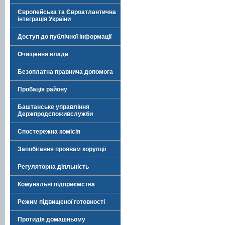
Європейська та Євроатлантична
інтеграція України
Доступ до публічної інформації
Очищення влади
Безоплатна правнича допомога
Пробація району
Баштанське управління
Держпродспоживслужби
Спостережна комісія
Запобігання проявам корупції
Регуляторна діяльність
Комунальні підприємства
Режим підвищеної готовності
Протидія домашньому