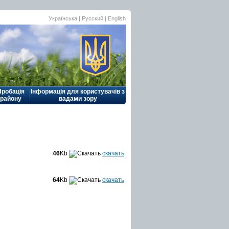
Українська |
Русский
|
English
Пробація
Інформація для користувачів з
району
вадами зору
46
Kb
скачать
64
Kb
скачать