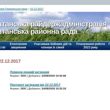
ання Громадської ради
»
22.12.2017
танська райдержадміністрація
танська районна рада
Електронне
Учасникам бойових дій та
Планування роботи
стві
звернення
членам їх сімей
2023 року
22.12.2017
Порядок денний засідання
Формат:
DOC
| Добавлен:
24/08/2020 10:32:08
Протокол засідання від 22.12.2017
Формат:
DOC
| Добавлен:
24/08/2020 10:32:10