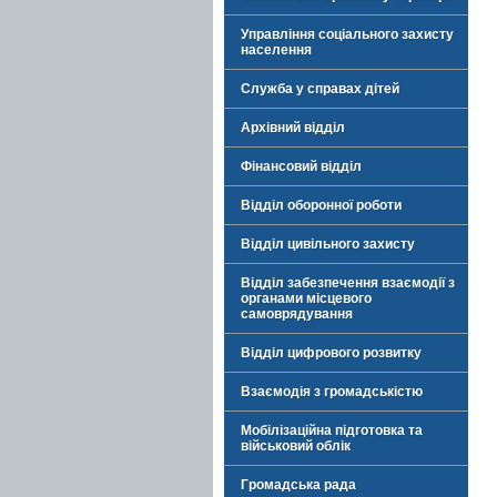
Управління соціального захисту
населення
Служба у справах дітей
Архівний відділ
Фінансовий відділ
Відділ оборонної роботи
Відділ цивільного захисту
Відділ забезпечення взаємодії з
органами місцевого
самоврядування
Відділ цифрового розвитку
Взаємодія з громадськістю
Мобілізаційна підготовка та
військовий облік
Громадська рада