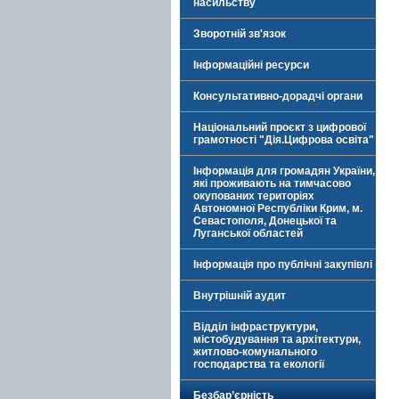
насильству
Зворотній зв'язок
Інформаційні ресурси
Консультативно-дорадчі органи
Національний проєкт з цифрової
грамотності "Дія.Цифрова освіта"
Інформація для громадян України,
які проживають на тимчасово
окупованих територіях
Автономної Республіки Крим, м.
Севастополя, Донецької та
Луганської областей
Інформація про публічні закупівлі
Внутрішній аудит
Відділ інфраструктури,
містобудування та архітектури,
житлово-комунального
господарства та екології
Безбар’єрність