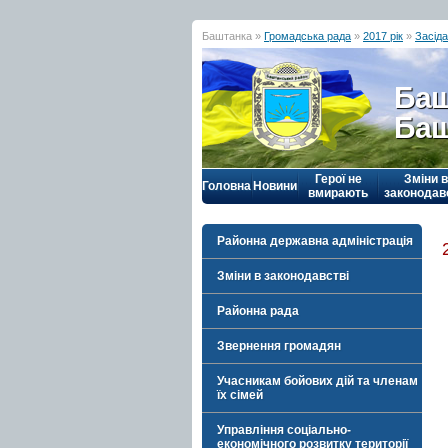
Баштанка »
Громадська рада
»
2017 рік
»
Засід
Баш
Баш
Герої не
Зміни в
Головна
Новини
вмирають
законодав
Районна державна адміністрація
Зміни в законодавстві
Районна рада
Звернення громадян
Учасникам бойових дій та членам
їх сімей
Управління соціально-
економічного розвитку території