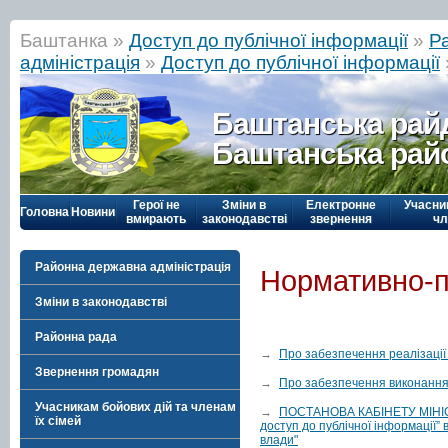
Баштанка »
Доступ до публічної інформації
»
Р
адміністрація
»
Доступ до публічної інформації
Баштанська рай
Баштанська рай
Герої не
Зміни в
Електронне
Учасни
Головна
Новини
вмирають
законодавстві
звернення
чл
Районна державна адміністрація
Нормативно-п
Зміни в законодавстві
Районна рада
→
Про забезпечення реалізації 
Звернення громадян
→
Про забезпечення виконання 
Учасникам бойових дій та членам
→
ПОСТАНОВА КАБІНЕТУ МІНІСТР
їх сімей
доступ до публічної інформації” 
влади"