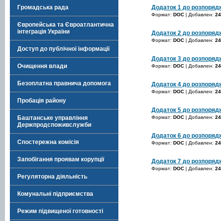
Додаток 1 до розпорядж
Громадська рада
Формат:
DOC
| Добавлен:
24
Європейська та Євроатлантична
інтеграція України
Додаток 2 до розпорядж
Формат:
DOC
| Добавлен:
24
Доступ до публічної інформації
Додаток 3 до розпорядж
Очищення влади
Формат:
DOC
| Добавлен:
24
Безоплатна правнича допомога
Додаток 4 до розпорядж
Формат:
DOC
| Добавлен:
24
Пробація району
Додаток 5 до розпорядж
Формат:
DOC
| Добавлен:
24
Баштанське управління
Держпродспоживслужби
Додаток 6 до розпорядж
Спостережна комісія
Формат:
DOC
| Добавлен:
24
Запобігання проявам корупції
Додаток 7 до розпорядж
Формат:
DOC
| Добавлен:
24
Регуляторна діяльність
Комунальні підприємства
Режим підвищеної готовності