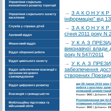
Управління соціально-
економічного розвитку території
→
З А К О Н У К Р
Управління соціального захисту
інформацію" від 13
населення
Служба у справах дітей
→
З А К О Н У К Р 
січня 2011 року N 
Архівний відділ
→
У К А З ПРЕЗИ
Фінансовий відділ
виконавчої влади 
Відділ оборонної роботи
року N 547/2011
Відділ цивільного захисту
→
У К А З ПРЕЗИ
забезпечення дост
Відділ забезпечення взаємодії з
органами місцевого
створених Презид
самоврядування
від 08 липня 2016 року
Відділ цифрового розвитку
роботи з розгляду запи
державній адміністраці
Взаємодія з громадськістю
Формат:
DOC
| Добавлен:
24
Розпорядження від 02.
Мобілізаційна підготовка та
отримання публічної ін
військовий облік
Формат:
DOC
| Добавлен:
24