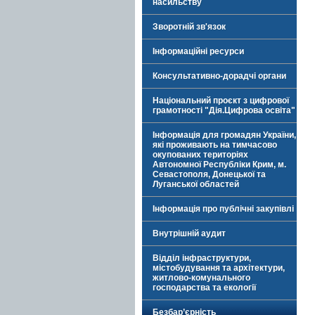
насильству
Зворотній зв'язок
Інформаційні ресурси
Консультативно-дорадчі органи
Національний проєкт з цифрової
грамотності "Дія.Цифрова освіта"
Інформація для громадян України,
які проживають на тимчасово
окупованих територіях
Автономної Республіки Крим, м.
Севастополя, Донецької та
Луганської областей
Інформація про публічні закупівлі
Внутрішній аудит
Відділ інфраструктури,
містобудування та архітектури,
житлово-комунального
господарства та екології
Безбар’єрність