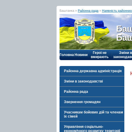
Баштанка »
Районна рада
»
Наявність районни
Баш
Баш
Герої не
Зміни в
Головна
Новини
вмирають
законодав
Районна державна адміністрація
Зміни в законодавстві
Районна рада
Звернення громадян
Учасникам бойових дій та членам
їх сімей
Управління соціально-
економічного розвитку території