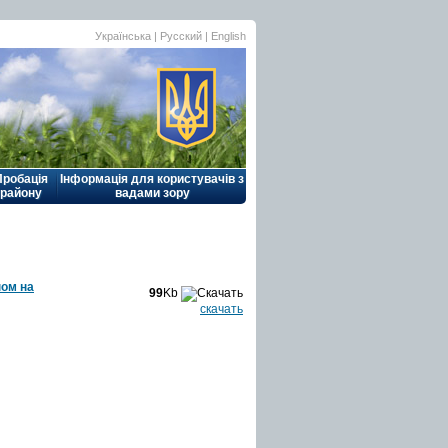
Українська |
Русский
|
English
Пробація
Інформація для користувачів з
району
вадами зору
ном на
99
Kb
скачать