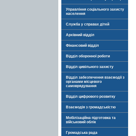
Управління соціального захисту
населення
Служба у справах дітей
Архівний відділ
Фінансовий відділ
Відділ оборонної роботи
Відділ цивільного захисту
Відділ забезпечення взаємодії з
органами місцевого
самоврядування
Відділ цифрового розвитку
Взаємодія з громадськістю
Мобілізаційна підготовка та
військовий облік
Громадська рада