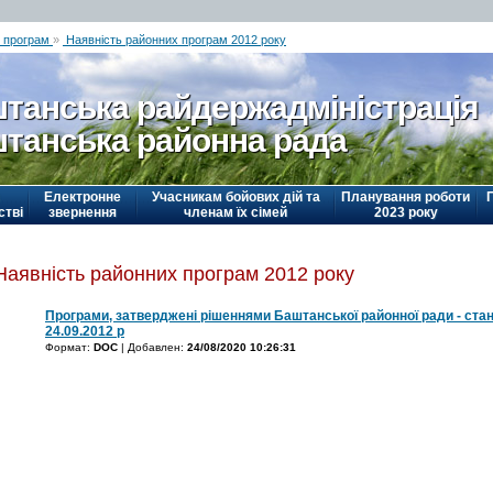
х програм
»
Наявність районних програм 2012 року
танська райдержадміністрація
танська районна рада
Електронне
Учасникам бойових дій та
Планування роботи
стві
звернення
членам їх сімей
2023 року
Наявність районних програм 2012 року
Програми, затверджені рішеннями Баштанської районної ради - ста
24.09.2012 р
Формат:
DOC
| Добавлен:
24/08/2020 10:26:31