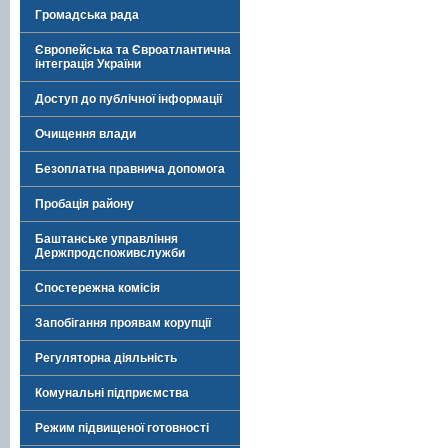
Громадська рада
Європейська та Євроатлантична
інтеграція України
Доступ до публічної інформації
Очищення влади
Безоплатна правнича допомога
Пробація району
Баштанське управління
Держпродспоживслужби
Спостережна комісія
Запобігання проявам корупції
Регуляторна діяльність
Комунальні підприємства
Режим підвищеної готовності