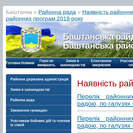
Баштанка »
Районна рада
»
Наявність районн
районних програм 2019 року
Баштанська рай
Баштанська рай
Герої не
Зміни в
Електронне
Учасни
Головна
Новини
вмирають
законодавстві
звернення
чл
Районна державна адміністрація
Наявність ра
Зміни в законодавстві
Перелік районни
Районна рада
радою, по галузях
Звернення громадян
Перелік районни
Учасникам бойових дій та членам
радою, по галузях
їх сімей