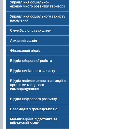
Управління соціально-
економічного розвитку території
Управління соціального захисту
населення
Служба у справах дітей
Архівний відділ
Фінансовий відділ
Відділ оборонної роботи
Відділ цивільного захисту
Відділ забезпечення взаємодії з
органами місцевого
самоврядування
Відділ цифрового розвитку
Взаємодія з громадськістю
Мобілізаційна підготовка та
військовий облік