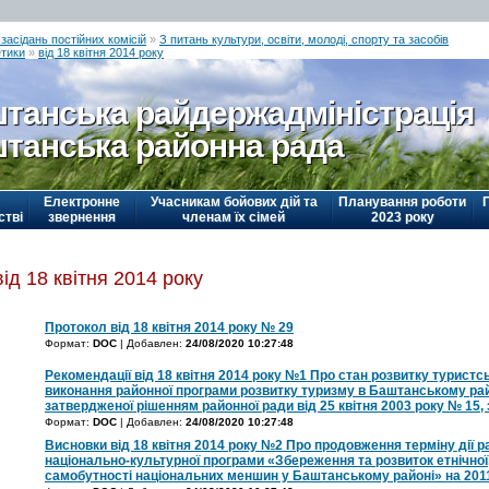
засідань постійних комісій
»
З питань культури, освіти, молоді, спорту та засобів
етики
»
від 18 квітня 2014 року
танська райдержадміністрація
танська районна рада
Електронне
Учасникам бойових дій та
Планування роботи
стві
звернення
членам їх сімей
2023 року
від 18 квітня 2014 року
Протокол від 18 квітня 2014 року № 29
Формат:
DOC
| Добавлен:
24/08/2020 10:27:48
Рекомендації від 18 квітня 2014 року №1 Про стан розвитку туристсь
виконання районної програми розвитку туризму в Баштанському райо
затвердженої рішенням районної ради від 25 квітня 2003 року № 15,
Формат:
DOC
| Добавлен:
24/08/2020 10:27:48
Висновки від 18 квітня 2014 року №2 Про продовження терміну дії р
національно-культурної програми «Збереження та розвиток етнічної,
самобутності національних меншин у Баштанському районі» на 201