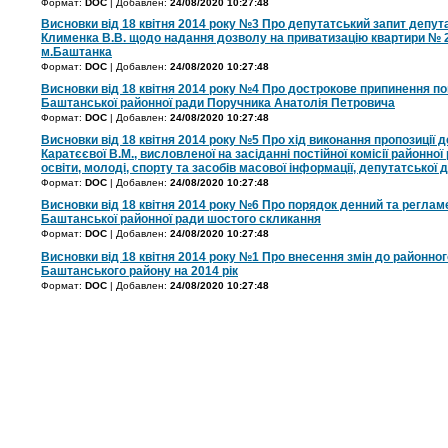
Формат:
DOC
| Добавлен:
24/08/2020 10:27:48
Висновки від 18 квітня 2014 року №3 Про депутатський запит депут
Клименка В.В. щодо надання дозволу на приватизацію квартири № 20
м.Баштанка
Формат:
DOC
| Добавлен:
24/08/2020 10:27:48
Висновки від 18 квітня 2014 року №4 Про дострокове припинення п
Баштанської районної ради Поручника Анатолія Петровича
Формат:
DOC
| Добавлен:
24/08/2020 10:27:48
Висновки від 18 квітня 2014 року №5 Про хід виконання пропозиції 
Каратєєвої В.М., висловленої на засіданні постійної комісії районної
освіти, молоді, спорту та засобів масової інформації, депутатської 
Формат:
DOC
| Добавлен:
24/08/2020 10:27:48
Висновки від 18 квітня 2014 року №6 Про порядок денний та регламен
Баштанської районної ради шостого скликання
Формат:
DOC
| Добавлен:
24/08/2020 10:27:48
Висновки від 18 квітня 2014 року №1 Про внесення змін до районно
Баштанського району на 2014 рік
Формат:
DOC
| Добавлен:
24/08/2020 10:27:48