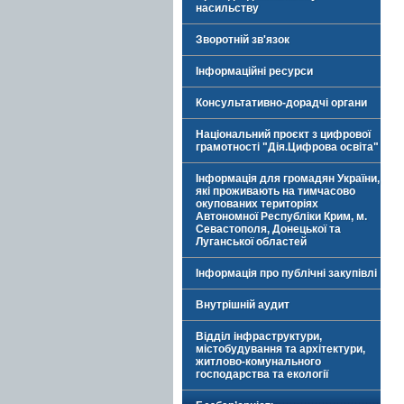
насильству
Зворотній зв'язок
Інформаційні ресурси
Консультативно-дорадчі органи
Національний проєкт з цифрової
грамотності "Дія.Цифрова освіта"
Інформація для громадян України,
які проживають на тимчасово
окупованих територіях
Автономної Республіки Крим, м.
Севастополя, Донецької та
Луганської областей
Інформація про публічні закупівлі
Внутрішній аудит
Відділ інфраструктури,
містобудування та архітектури,
житлово-комунального
господарства та екології