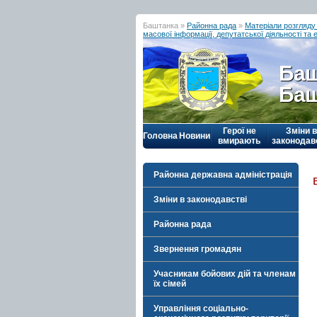
Баштанка »
Районна рада
»
Матеріали розгляду 
масової інформації, депутатської діяльності та 
Баш
Баш
Герої не
Зміни в
Головна
Новини
вмирають
законодав
Районна державна адміністрація
Зміни в законодавстві
Районна рада
Звернення громадян
Учасникам бойових дій та членам
їх сімей
Управління соціально-