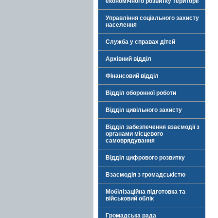
економічного розвитку території
Управління соціального захисту
населення
Служба у справах дітей
Архівний відділ
Фінансовий відділ
Відділ оборонної роботи
Відділ цивільного захисту
Відділ забезпечення взаємодії з
органами місцевого
самоврядування
Відділ цифрового розвитку
Взаємодія з громадськістю
Мобілізаційна підготовка та
військовий облік
Громадська рада