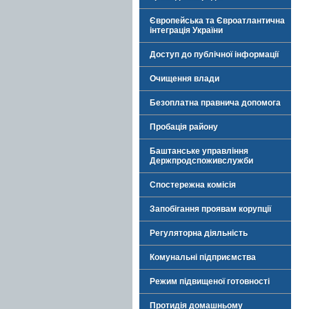
Європейська та Євроатлантична
інтеграція України
Доступ до публічної інформації
Очищення влади
Безоплатна правнича допомога
Пробація району
Баштанське управління
Держпродспоживслужби
Спостережна комісія
Запобігання проявам корупції
Регуляторна діяльність
Комунальні підприємства
Режим підвищеної готовності
Протидія домашньому