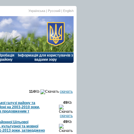
Українська |
Русский
|
English
Пробація
Інформація для користувачів з
району
вадами зору
114
Kb
скачать
49
Kb
кої галузі району та
ні на 2003-2010 роки,
 з продовженим т
скачать
49
Kb
айонної Цільової
 культурної та мовної
1-2013 роки, затверджено