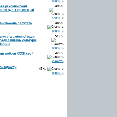
скачать
49
Kb
ата районної ради
 по вул. Горького, 10
скачать
48
Kb
овноважень депутата
скачать
51
Kb
депутата районної ради
 ради з питань культури,
діяльно
скачать
47
Kb
т роботи ХХХІІІ сесії
скачать
го бюджету
47
Kb
скачать