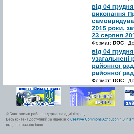
від 04 грудн
виконання П
самоврядуван
2015 роки, з
23 серпня 20
Формат:
DOC
| Д
від 04 грудн
узагальнені 
районної рад
районної рад
Формат:
DOC
| Д
© Баштанська районна державна адміністрація
Весь контент доступний за ліцензією
Creative Commons Attribution 4.0 Inter
якщо не вказано інше