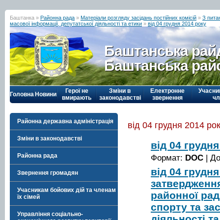
Баштанка »
Районна рада
»
Матеріали розгляду засідань постійних комісій
»
З питан
масової інформації, депутатської діяльності та етики
»
від 04 грудня 2014 року
Баштанська рай
Баштанська рай
Герої не
Зміни в
Електронне
Учасни
Головна
Новини
вмирають
законодавстві
звернення
чл
Районна державна адміністрація
від 04 грудня 2014 ро
Зміни в законодавстві
від 04 грудн
Районна рада
Формат:
DOC
| Д
від 04 грудн
Звернення громадян
затвердження
Учасникам бойових дій та членам
районної рад
їх сімей
спорту та за
Управління соціально-
діяльності та