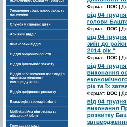
економічного розвитку території
Формат:
DOC
| Д
Управління соціального захисту
від 04 грудн
населення
голови Башта
Служба у справах дітей
Формат:
DOC
| Д
Архівний відділ
від 04 грудн
змін до райо
Фінансовий відділ
2014 рік "
Відділ оборонної роботи
Формат:
DOC
| Д
Відділ цивільного захисту
від 04 грудн
виконання ос
Відділ забезпечення взаємодії з
економічного
органами місцевого
самоврядування
рік та їх зат
Відділ цифрового розвитку
Формат:
DOC
| Д
від 04 грудн
Взаємодія з громадськістю
виконання П
Мобілізаційна підготовка та
розвитку Баш
військовий облік
затвердження
Громадська рада