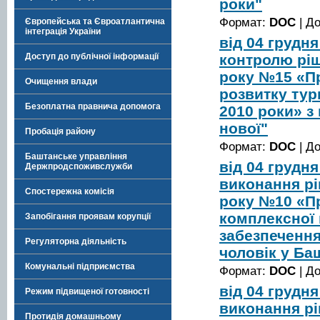
роки"
Формат:
DOC
| Д
Європейська та Євроатлантична
інтеграція України
від 04 грудн
контролю ріш
Доступ до публічної інформації
року №15 «П
Очищення влади
розвитку тур
Безоплатна правнича допомога
2010 роки» з
нової"
Пробація району
Формат:
DOC
| Д
Баштанське управління
від 04 грудн
Держпродспоживслужби
виконання рі
Спостережна комісія
року №10 «П
комплексної 
Запобігання проявам корупції
забезпечення
Регуляторна діяльність
чоловік у Ба
Комунальні підприємства
Формат:
DOC
| Д
від 04 грудн
Режим підвищеної готовності
виконання рі
Протидія домашньому