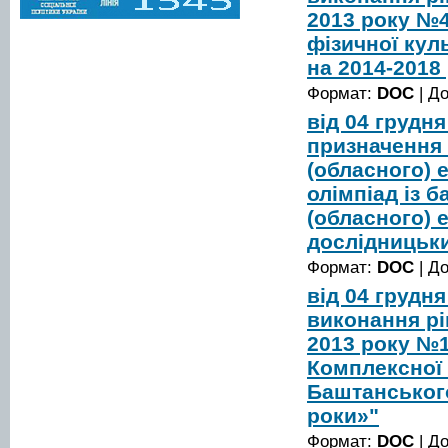
2013 року №
фізичної кул
на 2014-2018
Формат:
DOC
| Д
від 04 грудн
призначення 
(обласного) 
олімпіад із б
(обласного) 
дослідницьки
Формат:
DOC
| Д
від 04 грудн
виконання рі
2013 року №1
Комплексної 
Баштанського
роки»"
Формат:
DOC
| Д