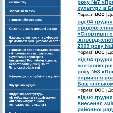
року №7 «Пр
насильству
культури в Б
Зворотній зв'язок
Формат:
DOC
| Д
Інформаційні ресурси
від 04 грудн
продовження 
Консультативно-дорадчі органи
«Спортивні с
Національний проєкт з цифрової
затвердженої
грамотності "Дія.Цифрова освіта"
2009 року №1
Інформація для громадян України,
Формат:
DOC
| Д
які проживають на тимчасово
окупованих територіях
від 04 грудн
Автономної Республіки Крим, м.
Севастополя, Донецької та
контролю ріш
Луганської областей
року №3 «Пр
сприяння роз
Інформація про публічні закупівлі
Баштанському
Внутрішній аудит
Формат:
DOC
| Д
Відділ інфраструктури,
від 04 грудн
містобудування та архітектури,
житлово-комунального
внесення змі
господарства та екології
районної рад