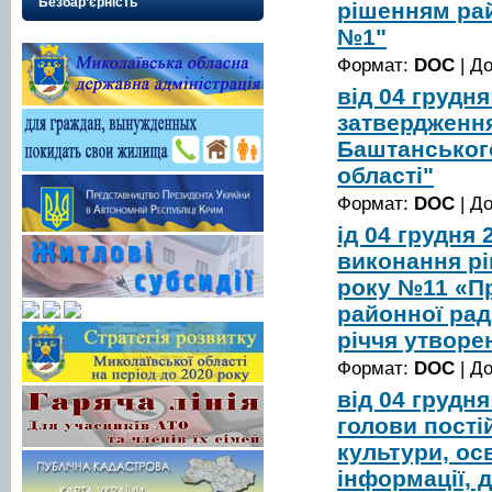
Безбар’єрність
рішенням рай
№1"
Формат:
DOC
| Д
від 04 грудн
затвердження
Баштанського
області"
Формат:
DOC
| Д
ід 04 грудня
виконання рі
року №11 «Пр
районної рад
річчя утворе
Формат:
DOC
| Д
від 04 грудн
голови постій
культури, осв
інформації, д