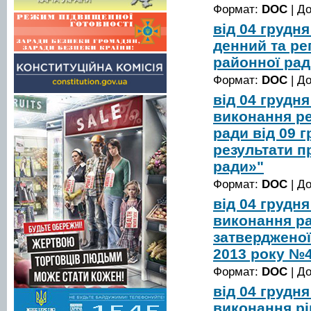
Формат:
DOC
| Д
від 04 грудн
денний та ре
районної рад
Формат:
DOC
| Д
від 04 грудн
виконання ре
ради від 09 
результати п
ради»"
Формат:
DOC
| Д
від 04 грудн
виконання р
затвердженої
2013 року №
Формат:
DOC
| Д
від 04 грудн
виконання рі