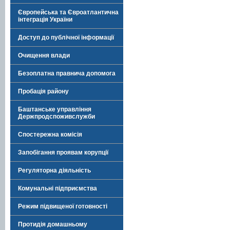
Європейська та Євроатлантична
інтеграція України
Доступ до публічної інформації
Очищення влади
Безоплатна правнича допомога
Пробація району
Баштанське управління
Держпродспоживслужби
Спостережна комісія
Запобігання проявам корупції
Регуляторна діяльність
Комунальні підприємства
Режим підвищеної готовності
Протидія домашньому