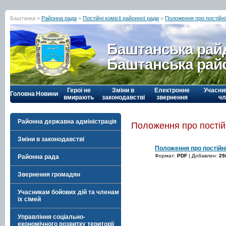
Баштанка »
Районна рада
»
Постійні комісії районної ради
»
Положення про постійні 
Баштанська рай
Баштанська рай
Герої не
Зміни в
Електронне
Учасни
Головна
Новини
вмирають
законодавстві
звернення
чл
Районна державна адміністрація
Положення про постійн
Зміни в законодавстві
Положення про постійні
Формат:
PDF
| Добавлен:
29
Районна рада
Звернення громадян
Учасникам бойових дій та членам
їх сімей
Управління соціально-
економічного розвитку території