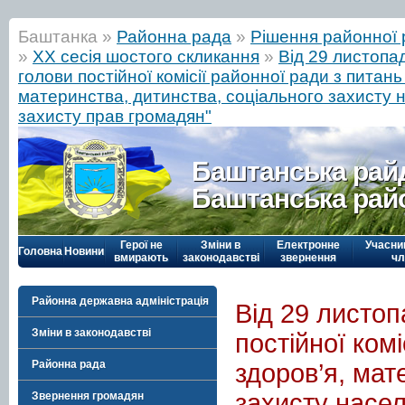
Баштанка »
Районна рада
»
Рішення районної 
»
ХХ сесія шостого скликання
»
Від 29 листопа
голови постійної комісії районної ради з питан
материнства, дитинства, соціального захисту н
захисту прав громадян"
Баштанська рай
Баштанська рай
Герої не
Зміни в
Електронне
Учасни
Головна
Новини
вмирають
законодавстві
звернення
чл
Районна державна адміністрація
Від 29 листоп
Зміни в законодавстві
постійної ком
Районна рада
здоров’я, мат
захисту насел
Звернення громадян