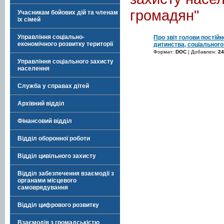
громадян"
Учасникам бойових дій та членам
їх сімей
Управління соціально-
Про звіт голови постійн
економічного розвитку території
дитинства, соціального
Формат:
DOC
| Добавлен:
24
Управління соціального захисту
населення
Служба у справах дітей
Архівний відділ
Фінансовий відділ
Відділ оборонної роботи
Відділ цивільного захисту
Відділ забезпечення взаємодії з
органами місцевого
самоврядування
Відділ цифрового розвитку
Взаємодія з громадськістю