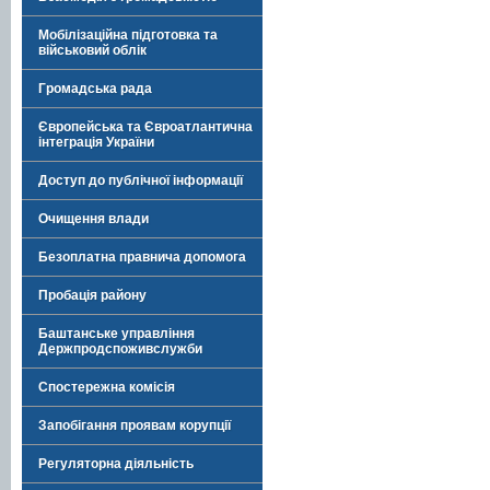
Мобілізаційна підготовка та
військовий облік
Громадська рада
Європейська та Євроатлантична
інтеграція України
Доступ до публічної інформації
Очищення влади
Безоплатна правнича допомога
Пробація району
Баштанське управління
Держпродспоживслужби
Спостережна комісія
Запобігання проявам корупції
Регуляторна діяльність