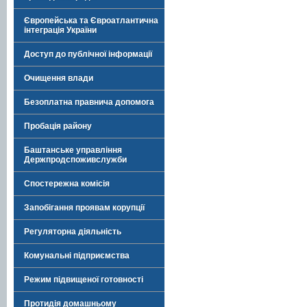
Європейська та Євроатлантична
інтеграція України
Доступ до публічної інформації
Очищення влади
Безоплатна правнича допомога
Пробація району
Баштанське управління
Держпродспоживслужби
Спостережна комісія
Запобігання проявам корупції
Регуляторна діяльність
Комунальні підприємства
Режим підвищеної готовності
Протидія домашньому