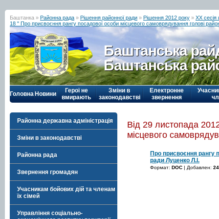
Баштанка »
Районна рада
»
Рішення районної ради
»
Рішення 2012 року
»
ХХ сесія
18 " Про присвоєння рангу посадової особи місцевого самоврядування голові район
Баштанська рай
Баштанська рай
Герої не
Зміни в
Електронне
Учасни
Головна
Новини
вмирають
законодавстві
звернення
чл
Районна державна адміністрація
Від 29 листопада 201
місцевого самоврядува
Зміни в законодавстві
Про присвоєння рангу 
Районна рада
ради Луценко Л.І.
Формат:
DOC
| Добавлен:
24
Звернення громадян
Учасникам бойових дій та членам
їх сімей
Управління соціально-