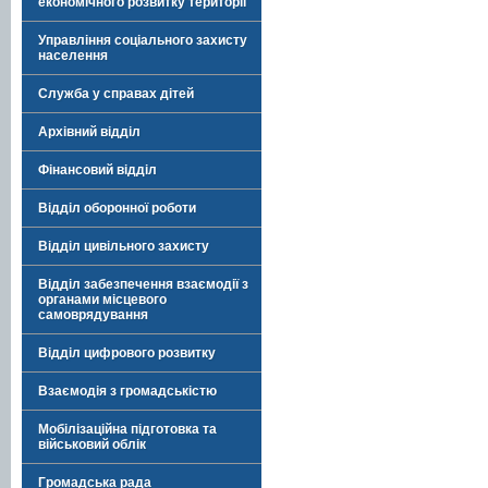
економічного розвитку території
Управління соціального захисту
населення
Служба у справах дітей
Архівний відділ
Фінансовий відділ
Відділ оборонної роботи
Відділ цивільного захисту
Відділ забезпечення взаємодії з
органами місцевого
самоврядування
Відділ цифрового розвитку
Взаємодія з громадськістю
Мобілізаційна підготовка та
військовий облік
Громадська рада