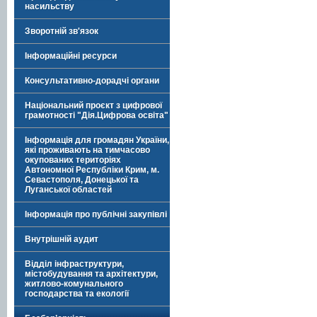
насильству
Зворотній зв'язок
Інформаційні ресурси
Консультативно-дорадчі органи
Національний проєкт з цифрової
грамотності "Дія.Цифрова освіта"
Інформація для громадян України,
які проживають на тимчасово
окупованих територіях
Автономної Республіки Крим, м.
Севастополя, Донецької та
Луганської областей
Інформація про публічні закупівлі
Внутрішній аудит
Відділ інфраструктури,
містобудування та архітектури,
житлово-комунального
господарства та екології