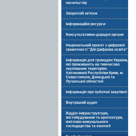
насильству
Зворотній зв'язок
Інформаційні ресурси
Консультативно-дорадчі органи
Національний проєкт з цифрової
грамотності "Дія.Цифрова освіта"
Інформація для громадян України,
які проживають на тимчасово
окупованих територіях
Автономної Республіки Крим, м.
Севастополя, Донецької та
Луганської областей
Інформація про публічні закупівлі
Внутрішній аудит
Відділ інфраструктури,
містобудування та архітектури,
житлово-комунального
господарства та екології