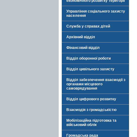
економічного розвитку території
Управління соціального захисту
населення
Служба у справах дітей
Архівний відділ
Фінансовий відділ
Відділ оборонної роботи
Відділ цивільного захисту
Відділ забезпечення взаємодії з
органами місцевого
самоврядування
Відділ цифрового розвитку
Взаємодія з громадськістю
Мобілізаційна підготовка та
військовий облік
Громадська рада