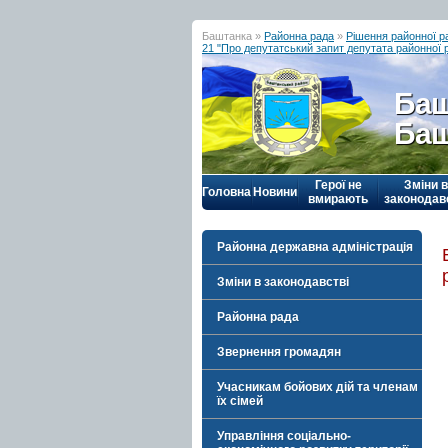
Баштанка »
Районна рада
»
Рішення районної р
21 "Про депутатський запит депутата районної 
Баш
Баш
Герої не
Зміни в
Головна
Новини
вмирають
законодав
Районна державна адміністрація
Зміни в законодавстві
Районна рада
Звернення громадян
Учасникам бойових дій та членам
їх сімей
Управління соціально-