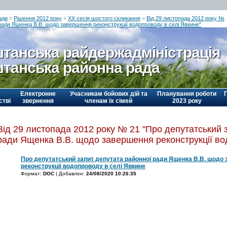
ади
»
Рішення 2012 року
»
ХХ сесія шостого скликання
»
Від 29 листопада 2012 року №
ради Ященка В.В. щодо завершення реконструкції водопроводу в селі Явкине"
танська райдержадміністрація
танська районна рада
Електронне
Учасникам бойових дій та
Планування роботи
стві
звернення
членам їх сімей
2023 року
Від 29 листопада 2012 року № 21 "Про депутатський 
ради Ященка В.В. щодо завершення реконструкції во
Про депутатський запит депутата районної ради Ященка В.В. щодо
реконструкції водопроводу в селі Явкине
Формат:
DOC
| Добавлен:
24/08/2020 10:26:35