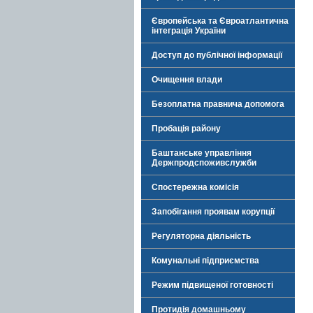
Європейська та Євроатлантична
інтеграція України
Доступ до публічної інформації
Очищення влади
Безоплатна правнича допомога
Пробація району
Баштанське управління
Держпродспоживслужби
Спостережна комісія
Запобігання проявам корупції
Регуляторна діяльність
Комунальні підприємства
Режим підвищеної готовності
Протидія домашньому