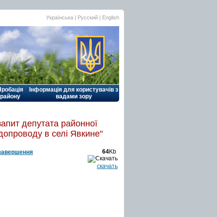
Українська |
Русский
|
English
Пробація
Інформація для користувачів з
району
вадами зору
запит депутата районної
допроводу в селі Явкине"
64
Kb
 завершення
скачать