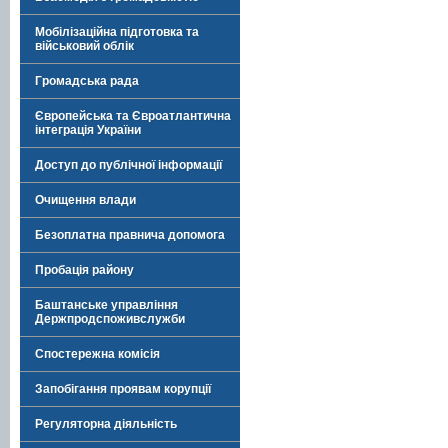
Мобілізаційна підготовка та
військовий облік
Громадська рада
Європейська та Євроатлантична
інтеграція України
Доступ до публічної інформації
Очищення влади
Безоплатна правнича допомога
Пробація району
Баштанське управління
Держпродспоживслужби
Спостережна комісія
Запобігання проявам корупції
Регуляторна діяльність