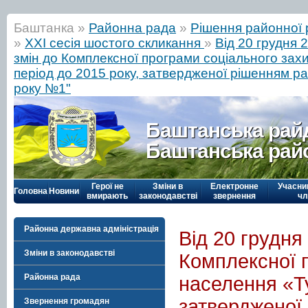
Баштанка »
Районна рада
»
Рішення районної 
»
ХХІ сесія шостого скликання
»
Від 20 грудня 
змін до Комплексної програми соціального зах
період до 2015 року, затвердженої рішенням ра
року №1"
Баштанська рай
Баштанська рай
Герої не
Зміни в
Електронне
Учасни
Головна
Новини
вмирають
законодавстві
звернення
чл
Районна державна адміністрація
Від 20 грудня
Зміни в законодавстві
Комплексної 
Районна рада
населення «Ту
затвердженої 
Звернення громадян