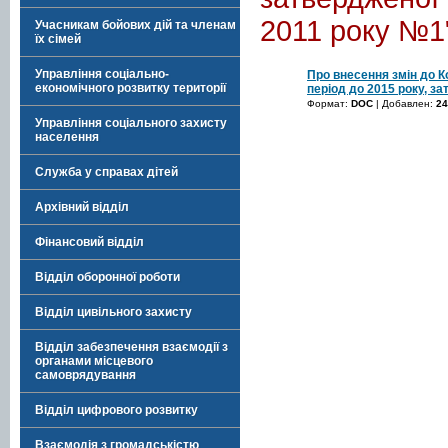
2011 року №1
Учасникам бойових дій та членам
їх сімей
Управління соціально-
Про внесення змін до 
економічного розвитку території
період до 2015 року, з
Формат:
DOC
| Добавлен:
24
Управління соціального захисту
населення
Служба у справах дітей
Архівний відділ
Фінансовий відділ
Відділ оборонної роботи
Відділ цивільного захисту
Відділ забезпечення взаємодії з
органами місцевого
самоврядування
Відділ цифрового розвитку
Взаємодія з громадськістю