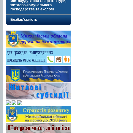
містобудування та архітектури,
житлово-комунального
господарства та екології
Безбар’єрність