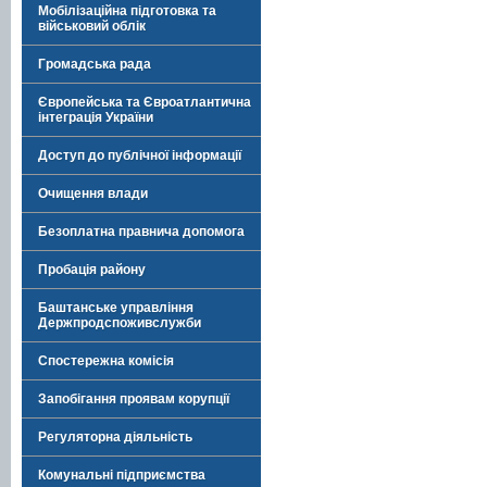
Мобілізаційна підготовка та
військовий облік
Громадська рада
Європейська та Євроатлантична
інтеграція України
Доступ до публічної інформації
Очищення влади
Безоплатна правнича допомога
Пробація району
Баштанське управління
Держпродспоживслужби
Спостережна комісія
Запобігання проявам корупції
Регуляторна діяльність
Комунальні підприємства