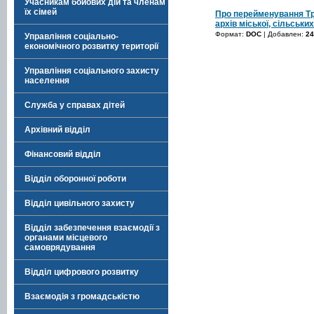
Учасникам бойових дій та членам
їх сімей
Про перейменування Тр
архів міської, сільськ
Формат:
DOC
| Добавлен:
24
Управління соціально-
економічного розвитку території
Управління соціального захисту
населення
Служба у справах дітей
Архівний відділ
Фінансовий відділ
Відділ оборонної роботи
Відділ цивільного захисту
Відділ забезпечення взаємодії з
органами місцевого
самоврядування
Відділ цифрового розвитку
Взаємодія з громадськістю