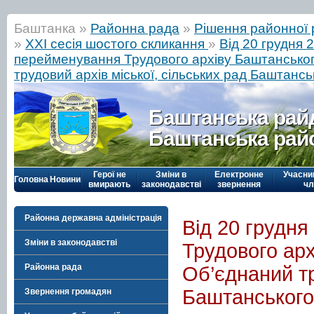
Баштанка »
Районна рада
»
Рішення районної 
»
ХХІ сесія шостого скликання
»
Від 20 грудня 
перейменування Трудового архіву Баштанськог
трудовий архів міської, сільських рад Баштансь
Баштанська рай
Баштанська рай
Герої не
Зміни в
Електронне
Учасни
Головна
Новини
вмирають
законодавстві
звернення
чл
Районна державна адміністрація
Від 20 грудн
Зміни в законодавстві
Трудового арх
Районна рада
Об’єднаний тр
Баштанського
Звернення громадян