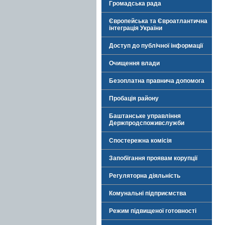
Громадська рада
Європейська та Євроатлантична
інтеграція України
Доступ до публічної інформації
Очищення влади
Безоплатна правнича допомога
Пробація району
Баштанське управління
Держпродспоживслужби
Спостережна комісія
Запобігання проявам корупції
Регуляторна діяльність
Комунальні підприємства
Режим підвищеної готовності