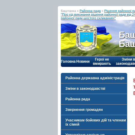
Баштанка »
Районна рада
»
Рішення районної р
"Про хід виконання рішення районної ради від 
районної ради шостого скликання»"
Баш
Баш
Герої не
Зміни в
Головна
Новини
вмирають
законодав
Районна державна адміністрація
Зміни в законодавстві
Районна рада
Звернення громадян
Учасникам бойових дій та членам
їх сімей