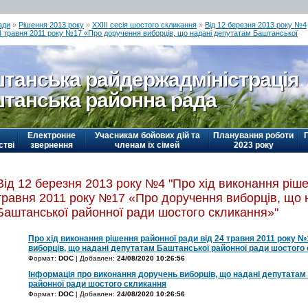
ади
»
Рішення 2013 року
»
ХХІІІ сесія шостого скликання
»
Від 12 березня 2013 року №4
24 травня 2011 року №17 «Про доручення виборців, що надані депутатам Баштанської
танська райдержадміністрація
танська районна рада
Електронне
Учасникам бойових дій та
Планування роботи
стві
звернення
членам їх сімей
2023 року
Від 12 березня 2013 року №4 "Про хід виконання ріше
травня 2011 року №17 «Про доручення виборців, що 
Баштанської районної ради шостого скликання»"
Про хід виконання рішення районної ради від 24 травня 2011 року 
виборців, що надані депутатам Баштанської районної ради шостого
Формат:
DOC
| Добавлен:
24/08/2020 10:26:56
Інформація про виконання доручень виборців, що надані депутатам
районної ради шостого скликання
Формат:
DOC
| Добавлен:
24/08/2020 10:26:56