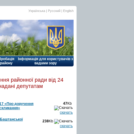
Українська |
Русский
|
English
Пробація
Інформація для користувачів з
району
вадами зору
ння районної ради від 24
надані депутатам
47
Kb
№17 «Про доручення
 скликання»
скачать
 Баштанської
238
Kb
скачать