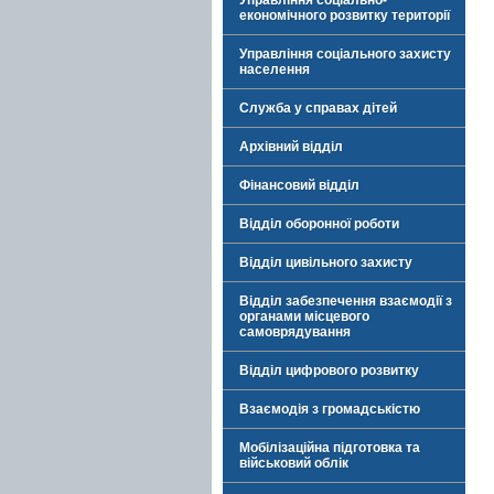
Управління соціально-
економічного розвитку території
Управління соціального захисту
населення
Служба у справах дітей
Архівний відділ
Фінансовий відділ
Відділ оборонної роботи
Відділ цивільного захисту
Відділ забезпечення взаємодії з
органами місцевого
самоврядування
Відділ цифрового розвитку
Взаємодія з громадськістю
Мобілізаційна підготовка та
військовий облік