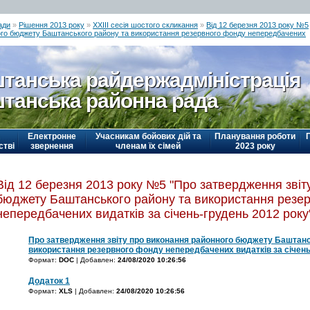
ади
»
Рішення 2013 року
»
ХХІІІ сесія шостого скликання
»
Від 12 березня 2013 року №5
ного бюджету Баштанського району та використання резервного фонду непередбачених
танська райдержадміністрація
танська районна рада
Електронне
Учасникам бойових дій та
Планування роботи
стві
звернення
членам їх сімей
2023 року
Від 12 березня 2013 року №5 "Про затвердження звіт
бюджету Баштанського району та використання резе
непередбачених видатків за січень-грудень 2012 року
Про затвердження звіту про виконання районного бюджету Баштанс
використання резервного фонду непередбачених видатків за січень
Формат:
DOC
| Добавлен:
24/08/2020 10:26:56
Додаток 1
Формат:
XLS
| Добавлен:
24/08/2020 10:26:56