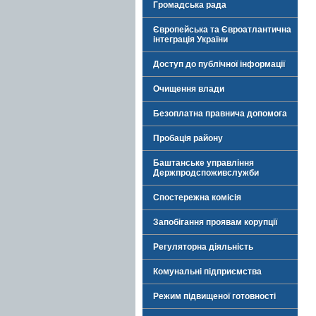
Громадська рада
Європейська та Євроатлантична
інтеграція України
Доступ до публічної інформації
Очищення влади
Безоплатна правнича допомога
Пробація району
Баштанське управління
Держпродспоживслужби
Спостережна комісія
Запобігання проявам корупції
Регуляторна діяльність
Комунальні підприємства
Режим підвищеної готовності