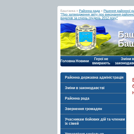
Баштанка »
Районна рада
»
Рішення районної р
"Про затвердження звіту про виконання район
видатків за січень-грудень 2012 року"
Баш
Баш
Герої не
Зміни в
Головна
Новини
вмирають
законодав
Районна державна адміністрація
Зміни в законодавстві
Районна рада
Звернення громадян
Учасникам бойових дій та членам
їх сімей