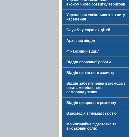
Управління соціально-
економічного розвитку території
Управління соціального захисту
населення
Служба у справах дітей
Архівний відділ
Фінансовий відділ
Відділ оборонної роботи
Відділ цивільного захисту
Відділ забезпечення взаємодії з
органами місцевого
самоврядування
Відділ цифрового розвитку
Взаємодія з громадськістю
Мобілізаційна підготовка та
військовий облік