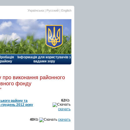
Українська |
Русский
|
English
Пробація
Інформація для користувачів з
району
вадами зору
у про виконання районного
рвного фонду
"
62
Kb
ького району та
-грудень 2012 року
скачать
40
Kb
скачать