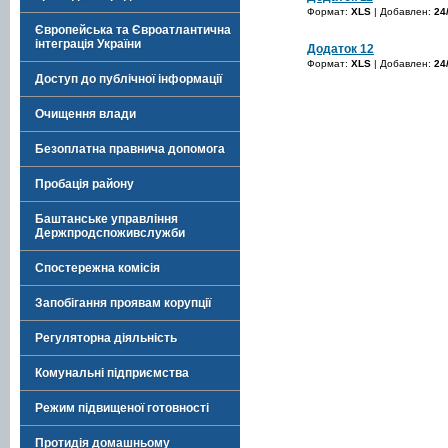
Формат:
XLS
| Добавлен:
24
Європейська та Євроатлантична
інтеграція України
Додаток 12
Формат:
XLS
| Добавлен:
24
Доступ до публічної інформації
Очищення влади
Безоплатна правнича допомога
Пробація району
Баштанське управління
Держпродспоживслужби
Спостережна комісія
Запобігання проявам корупції
Регуляторна діяльність
Комунальні підприємства
Режим підвищеної готовності
Протидія домашньому