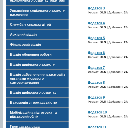
економічного розвитку території
Додаток 3
Управління соціального захисту
Формат:
XLS
| Добавлен:
24
населення
Додаток 4
Служба у справах дітей
Формат:
XLS
| Добавлен:
24
Архівний відділ
Додаток 5
Формат:
XLS
| Добавлен:
24
Фінансовий відділ
Додаток 6
Відділ оборонної роботи
Формат:
XLS
| Добавлен:
24
Відділ цивільного захисту
Додаток 7
Формат:
XLS
| Добавлен:
24
Відділ забезпечення взаємодії з
органами місцевого
Додаток 8
самоврядування
Формат:
XLS
| Добавлен:
24
Відділ цифрового розвитку
Додаток 9
Формат:
XLS
| Добавлен:
24
Взаємодія з громадськістю
Додаток 10
Мобілізаційна підготовка та
військовий облік
Формат:
XLS
| Добавлен:
24
Громадська рада
Додаток 11