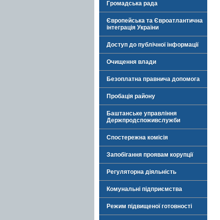
Громадська рада
Європейська та Євроатлантична
інтеграція України
Доступ до публічної інформації
Очищення влади
Безоплатна правнича допомога
Пробація району
Баштанське управління
Держпродспоживслужби
Спостережна комісія
Запобігання проявам корупції
Регуляторна діяльність
Комунальні підприємства
Режим підвищеної готовності