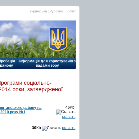
Українська |
Русский
|
English
Пробація
Інформація для користувачів з
району
вадами зору
Програми соціально-
2014 роки, затвердженої
46
Kb
аштанського району на
я 2010 року №1
скачать
30
Kb
скачать