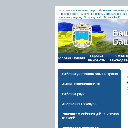
Баштанка »
Районна рада
»
Рішення районної р
"Про внесення змін до Програми соціально-еко
районної ради від 30 грудня 2010 року №1"
Баш
Баш
Герої не
Зміни в
Головна
Новини
вмирають
законодав
Районна державна адміністрація
Зміни в законодавстві
Районна рада
Звернення громадян
Учасникам бойових дій та членам
їх сімей