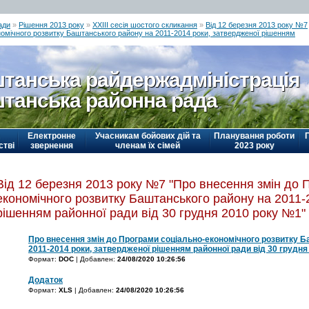
ади
»
Рішення 2013 року
»
ХХІІІ сесія шостого скликання
»
Від 12 березня 2013 року №7
номічного розвитку Баштанського району на 2011-2014 роки, затвердженої рішенням
танська райдержадміністрація
танська районна рада
Електронне
Учасникам бойових дій та
Планування роботи
стві
звернення
членам їх сімей
2023 року
Від 12 березня 2013 року №7 "Про внесення змін до 
економічного розвитку Баштанського району на 2011-
рішенням районної ради від 30 грудня 2010 року №1"
Про внесення змін до Програми соціально-економічного розвитку Б
2011-2014 роки, затвердженої рішенням районної ради від 30 грудн
Формат:
DOC
| Добавлен:
24/08/2020 10:26:56
Додаток
Формат:
XLS
| Добавлен:
24/08/2020 10:26:56