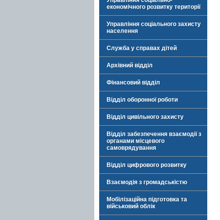
Управління соціально-
економічного розвитку території
Управління соціального захисту
населення
Служба у справах дітей
Архівний відділ
Фінансовий відділ
Відділ оборонної роботи
Відділ цивільного захисту
Відділ забезпечення взаємодії з
органами місцевого
самоврядування
Відділ цифрового розвитку
Взаємодія з громадськістю
Мобілізаційна підготовка та
військовий облік