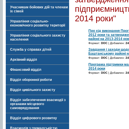
підприємницт
Учасникам бойових дій та членам
їх сімей
2014 роки"
Управління соціально-
економічного розвитку території
Про хід виконання Про
2012 роки та затвердж
Управління соціального захисту
районі на 2013-2014 ро
населення
Формат:
DOC
| Добавлен:
24
Завдання і заходи щодо
Служба у справах дітей
Баштанському районі н
Формат:
DOC
| Добавлен:
24
Архівний відділ
Програма підтримки ма
2014 роки
Фінансовий відділ
Формат:
DOC
| Добавлен:
24
Відділ оборонної роботи
Відділ цивільного захисту
Відділ забезпечення взаємодії з
органами місцевого
самоврядування
Відділ цифрового розвитку
Взаємодія з громадськістю