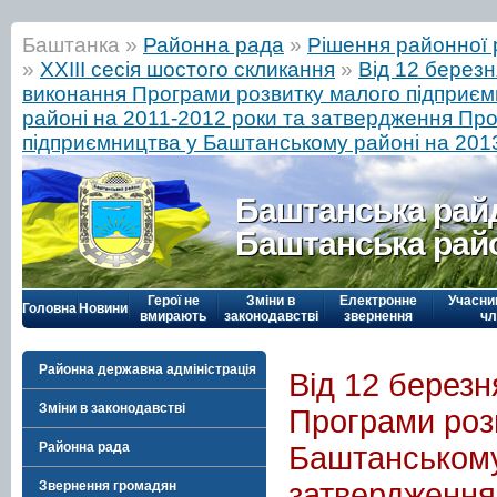
Баштанка »
Районна рада
»
Рішення районної 
»
ХХІІІ сесія шостого скликання
»
Від 12 березн
виконання Програми розвитку малого підприє
районі на 2011-2012 роки та затвердження Пр
підприємництва у Баштанському районі на 201
Баштанська рай
Баштанська рай
Герої не
Зміни в
Електронне
Учасни
Головна
Новини
вмирають
законодавстві
звернення
чл
Районна державна адміністрація
Від 12 березн
Зміни в законодавстві
Програми роз
Районна рада
Баштанському
затвердження
Звернення громадян