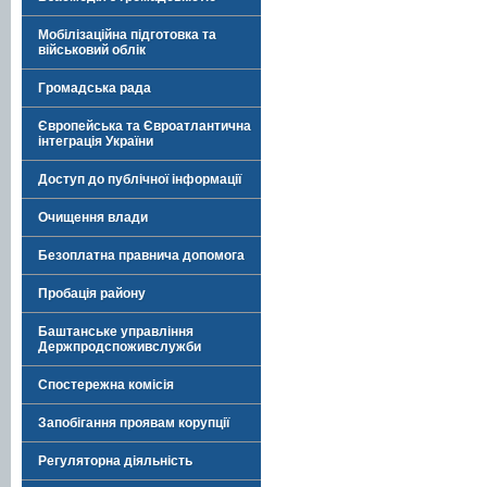
Мобілізаційна підготовка та
військовий облік
Громадська рада
Європейська та Євроатлантична
інтеграція України
Доступ до публічної інформації
Очищення влади
Безоплатна правнича допомога
Пробація району
Баштанське управління
Держпродспоживслужби
Спостережна комісія
Запобігання проявам корупції
Регуляторна діяльність