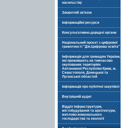
насильству
Зворотній зв'язок
Інформаційні ресурси
Консультативно-дорадчі органи
Національний проєкт з цифрової
грамотності "Дія.Цифрова освіта"
Інформація для громадян України,
які проживають на тимчасово
окупованих територіях
Автономної Республіки Крим, м.
Севастополя, Донецької та
Луганської областей
Інформація про публічні закупівлі
Внутрішній аудит
Відділ інфраструктури,
містобудування та архітектури,
житлово-комунального
господарства та екології