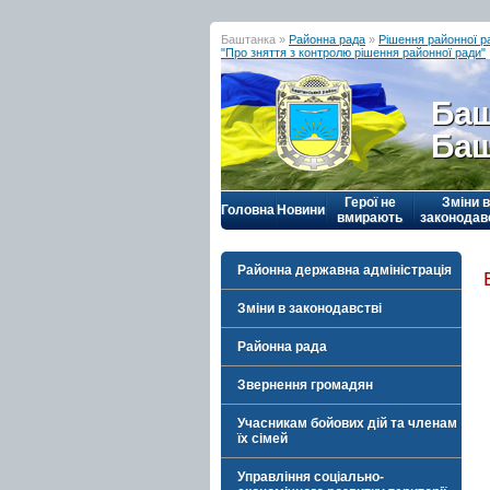
Баштанка »
Районна рада
»
Рішення районної р
"Про зняття з контролю рішення районної ради"
Баш
Баш
Герої не
Зміни в
Головна
Новини
вмирають
законодав
Районна державна адміністрація
Зміни в законодавстві
Районна рада
Звернення громадян
Учасникам бойових дій та членам
їх сімей
Управління соціально-