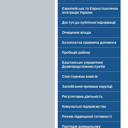
Європейська та Євроатлантична
інтеграція України
Доступ до публічної інформації
Очищення влади
Безоплатна правнича допомога
Пробація району
Баштанське управління
Держпродспоживслужби
Спостережна комісія
Запобігання проявам корупції
Регуляторна діяльність
Комунальні підприємства
Режим підвищеної готовності
Протидія домашньому