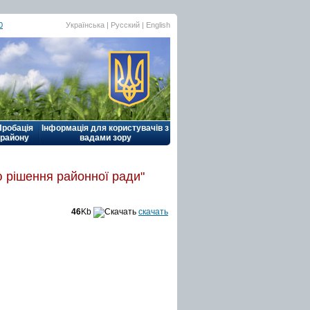
0
Українська |
Русский
|
English
Пробація
Інформація для користувачів з
району
вадами зору
ю рішення районної ради"
46
Kb
скачать