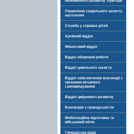
економічного розвитку території
Управління соціального захисту
населення
Служба у справах дітей
Архівний відділ
Фінансовий відділ
Відділ оборонної роботи
Відділ цивільного захисту
Відділ забезпечення взаємодії з
органами місцевого
самоврядування
Відділ цифрового розвитку
Взаємодія з громадськістю
Мобілізаційна підготовка та
військовий облік
Громадська рада