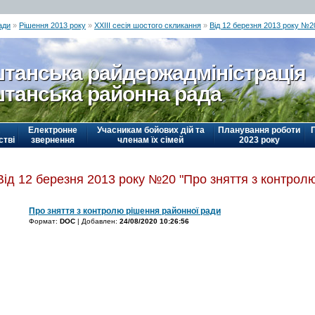
ади
»
Рішення 2013 року
»
ХХІІІ сесія шостого скликання
»
Від 12 березня 2013 року №2
танська райдержадміністрація
танська районна рада
Електронне
Учасникам бойових дій та
Планування роботи
стві
звернення
членам їх сімей
2023 року
Від 12 березня 2013 року №20 "Про зняття з контрол
Про зняття з контролю рішення районної ради
Формат:
DOC
| Добавлен:
24/08/2020 10:26:56