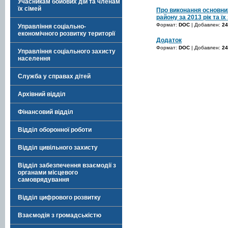
Учасникам бойових дій та членам
їх сімей
Про виконання основни
району за 2013 рік та ї
Формат:
DOC
| Добавлен:
24
Управління соціально-
економічного розвитку території
Додаток
Формат:
DOC
| Добавлен:
24
Управління соціального захисту
населення
Служба у справах дітей
Архівний відділ
Фінансовий відділ
Відділ оборонної роботи
Відділ цивільного захисту
Відділ забезпечення взаємодії з
органами місцевого
самоврядування
Відділ цифрового розвитку
Взаємодія з громадськістю