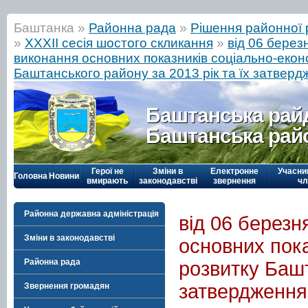
Баштанка »
Районна рада
»
Рішення районної 
»
ХХХІІ сесія шостого скликання
»
від 06 берез
виконання основних показників соціально-екон
Баштанського району за 2013 рік та їх затверд
Баштанська рай
Баштанська рай
Герої не
Зміни в
Електронне
Учасни
Головна
Новини
вмирають
законодавстві
звернення
чл
Районна державна адміністрація
від 06 берез
Зміни в законодавстві
основних пока
Районна рада
розвитку Башт
затвердження 
Звернення громадян