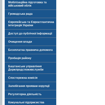
Мобілізаційна підготовка та
військовий облік
Громадська рада
Європейська та Євроатлантична
інтеграція України
Доступ до публічної інформації
Очищення влади
Безоплатна правнича допомога
Пробація району
Баштанське управління
Держпродспоживслужби
Спостережна комісія
Запобігання проявам корупції
Регуляторна діяльність
Комунальні підприємства