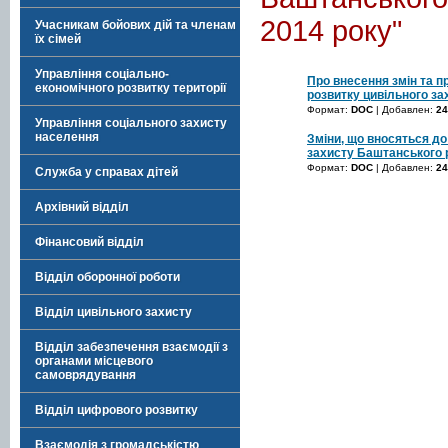
2014 року"
Учасникам бойових дій та членам
їх сімей
Управління соціально-
Про внесення змін та п
економічного розвитку території
розвитку цивільного за
Формат:
DOC
| Добавлен:
24
Управління соціального захисту
населення
Зміни, що вносяться до
захисту Баштанського 
Формат:
DOC
| Добавлен:
24
Служба у справах дітей
Архівний відділ
Фінансовий відділ
Відділ оборонної роботи
Відділ цивільного захисту
Відділ забезпечення взаємодії з
органами місцевого
самоврядування
Відділ цифрового розвитку
Взаємодія з громадськістю