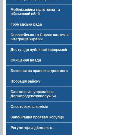
Мобілізаційна підготовка та
військовий облік
Громадська рада
Європейська та Євроатлантична
інтеграція України
Доступ до публічної інформації
Очищення влади
Безоплатна правнича допомога
Пробація району
Баштанське управління
Держпродспоживслужби
Спостережна комісія
Запобігання проявам корупції
Регуляторна діяльність