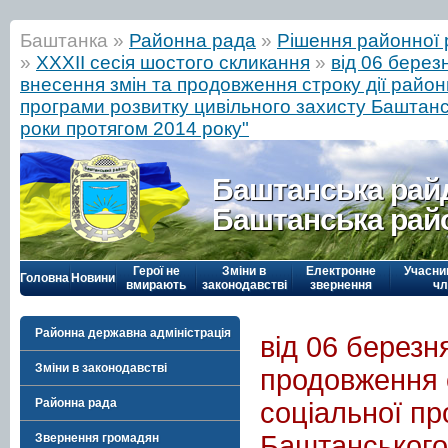
Баштанка »
Районна рада
»
Рішення районної 
»
ХХХІІ сесія шостого скликання
»
від 06 берез
внесення змін та продовження строку дії районн
програми розвитку цивільного захисту Баштан
роки протягом 2014 року"
Баштанська рай
Баштанська рай
Герої не
Зміни в
Електронне
Учасни
Головна
Новини
вмирають
законодавстві
звернення
чл
Районна державна адміністрація
від 06 березн
Зміни в законодавстві
продовження с
Районна рада
соціальної пр
Баштанського
Звернення громадян