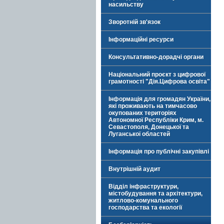
насильству
Зворотній зв'язок
Інформаційні ресурси
Консультативно-дорадчі органи
Національний проєкт з цифрової
грамотності "Дія.Цифрова освіта"
Інформація для громадян України,
які проживають на тимчасово
окупованих територіях
Автономної Республіки Крим, м.
Севастополя, Донецької та
Луганської областей
Інформація про публічні закупівлі
Внутрішній аудит
Відділ інфраструктури,
містобудування та архітектури,
житлово-комунального
господарства та екології