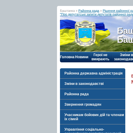
Баштанка »
Районна рада
»
Рішення районної р
"Про депутатські запити депутатів районної ра
Баш
Баш
Герої не
Зміни в
Головна
Новини
вмирають
законодав
Районна державна адміністрація
Зміни в законодавстві
Районна рада
Звернення громадян
Учасникам бойових дій та членам
їх сімей
Управління соціально-