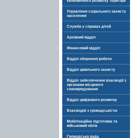
економічного розвитку території
Управління соціального захисту
населення
Служба у справах дітей
Архівний відділ
Фінансовий відділ
Відділ оборонної роботи
Відділ цивільного захисту
Відділ забезпечення взаємодії з
органами місцевого
самоврядування
Відділ цифрового розвитку
Взаємодія з громадськістю
Мобілізаційна підготовка та
військовий облік
Громадська рада