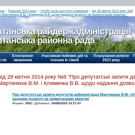
ади
»
Рішення 2014 року
»
ХХХІІІ сесія шостого скликання
»
від 28 квітня 2014 року №8
ди Мартинюка В.М. і Клименка В.В. щодо надання дозволу на приватизацію квартир "
танська райдержадміністрація
танська районна рада
Електронне
Учасникам бойових дій та
Планування роботи
стві
звернення
членам їх сімей
2023 року
від 28 квітня 2014 року №8 "Про депутатські запити д
Мартинюка В.М. і Клименка В.В. щодо надання дозвол
Про депутатські запити депутатів районної ради Мартинюка В.М. і 
надання дозволу на приватизацію квартир
Формат:
DOC
| Добавлен:
24/08/2020 10:27:47