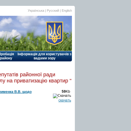
Українська |
Русский
|
English
Пробація
Інформація для користувачів з
району
вадами зору
епутатів районної ради
у на приватизацію квартир "
59
Kb
Клименка В.В. щодо
скачать