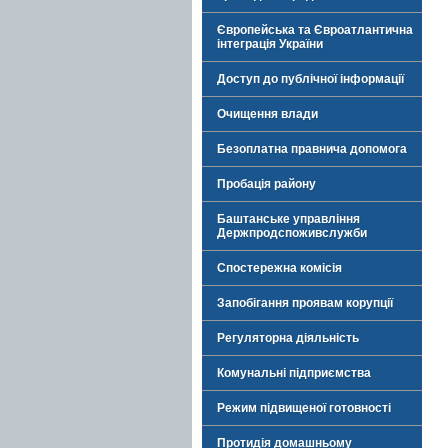
Європейська та Євроатлантична
інтеграція України
Доступ до публічної інформації
Очищення влади
Безоплатна правнича допомога
Пробація району
Баштанське управління
Держпродспоживслужби
Спостережна комісія
Запобігання проявам корупції
Регуляторна діяльність
Комунальні підприємства
Режим підвищеної готовності
Протидія домашньому