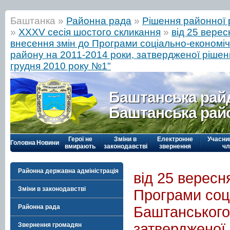
Баштанка »
Районна рада
»
Рішення районної 
»
ХХХV сесія шостого скликання
»
від 25 вере
внесення змін до Програми соціально-економі
району на 2011-2014 роки, затвердженої рішен
грудня 2010 року №1"
Баштанська рай
Баштанська рай
Герої не
Зміни в
Електронне
Учасни
Головна
Новини
вмирають
законодавстві
звернення
чл
Районна державна адміністрація
від 25 вересн
Зміни в законодавстві
Програми соц
Районна рада
Баштанського
затвердженої 
Звернення громадян