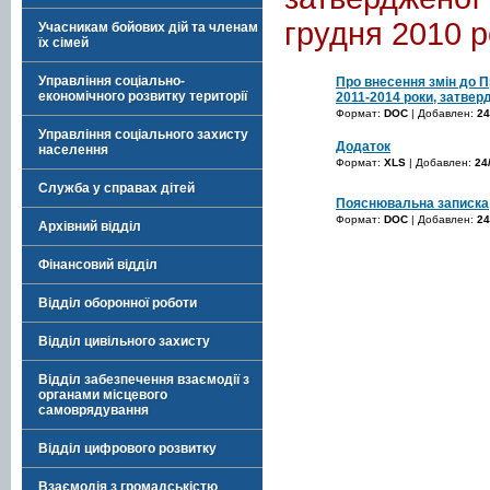
грудня 2010 
Учасникам бойових дій та членам
їх сімей
Управління соціально-
Про внесення змін до 
економічного розвитку території
2011-2014 роки, затвер
Формат:
DOC
| Добавлен:
24
Управління соціального захисту
Додаток
населення
Формат:
XLS
| Добавлен:
24
Служба у справах дітей
Пояснювальна записка
Формат:
DOC
| Добавлен:
24
Архівний відділ
Фінансовий відділ
Відділ оборонної роботи
Відділ цивільного захисту
Відділ забезпечення взаємодії з
органами місцевого
самоврядування
Відділ цифрового розвитку
Взаємодія з громадськістю