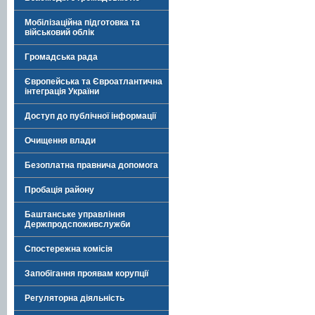
Мобілізаційна підготовка та
військовий облік
Громадська рада
Європейська та Євроатлантична
інтеграція України
Доступ до публічної інформації
Очищення влади
Безоплатна правнича допомога
Пробація району
Баштанське управління
Держпродспоживслужби
Спостережна комісія
Запобігання проявам корупції
Регуляторна діяльність