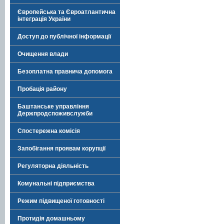
Європейська та Євроатлантична
інтеграція України
Доступ до публічної інформації
Очищення влади
Безоплатна правнича допомога
Пробація району
Баштанське управління
Держпродспоживслужби
Спостережна комісія
Запобігання проявам корупції
Регуляторна діяльність
Комунальні підприємства
Режим підвищеної готовності
Протидія домашньому