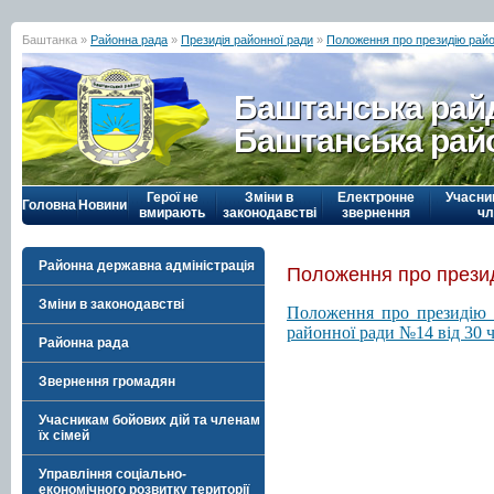
Баштанка »
Районна рада
»
Президія районної ради
»
Положення про президію райо
Баштанська рай
Баштанська рай
Герої не
Зміни в
Електронне
Учасни
Головна
Новини
вмирають
законодавстві
звернення
чл
Районна державна адміністрація
Положення про прези
Зміни в законодавстві
Положення про президію 
районної ради №14 від 30 
Районна рада
Звернення громадян
Учасникам бойових дій та членам
їх сімей
Управління соціально-
економічного розвитку території