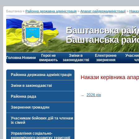
Баштанка »
Районна державна адміністрація
»
Апарат райдержадміністрації
»
Наказ
Баштанська рай
Баштанська рай
Герої не
Зміни в
Електронне
Учасни
Головна
Новини
вмирають
законодавстві
звернення
чл
Районна державна адміністрація
Накази керівника апа
Зміни в законодавстві
→
2026 рік
Районна рада
Звернення громадян
Учасникам бойових дій та членам
їх сімей
Управління соціально-
економічного розвитку території