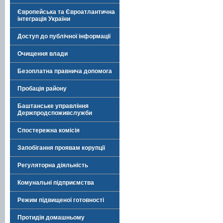
Європейська та Євроатлантична
інтеграція України
Доступ до публічної інформації
Очищення влади
Безоплатна правнича допомога
Пробація району
Баштанське управління
Держпродспоживслужби
Спостережна комісія
Запобігання проявам корупції
Регуляторна діяльність
Комунальні підприємства
Режим підвищеної готовності
Протидія домашньому