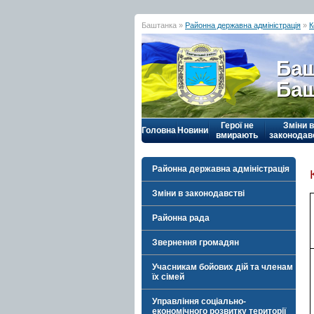
Баштанка »
Районна державна адміністрація
»
К
Баш
Баш
Герої не
Зміни в
Головна
Новини
вмирають
законодав
Районна державна адміністрація
Зміни в законодавстві
Районна рада
Звернення громадян
Учасникам бойових дій та членам
їх сімей
Управління соціально-
економічного розвитку території