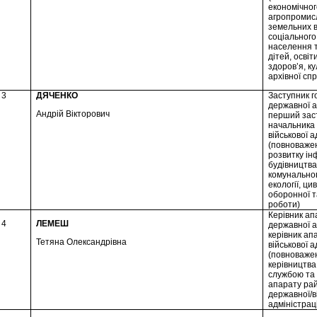
економічног
агропромисл
земельних в
соціального
населення т
дітей, освіт
здоров’я, ку
архівної сп
3
ДЯЧЕНКО
Заступник г
державної ад
Андрій Вікторович
перший зас
начальника
військової а
(повноважен
розвитку ін
будівництва
комунальног
екології, ци
оборонної т
роботи)
Керівник ап
4
ЛЕМЕШ
державної ад
керівник ап
Тетяна Олександрівна
військової а
(повноважен
керівництв
службою та 
апарату ра
державної/в
адміністраці