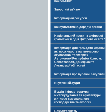
насильству
Зворотній зв'язок
Інформаційні ресурси
Консультативно-дорадчі органи
Національний проєкт з цифрової
грамотності "Дія.Цифрова освіта"
Інформація для громадян України,
які проживають на тимчасово
окупованих територіях
Автономної Республіки Крим, м.
Севастополя, Донецької та
Луганської областей
Інформація про публічні закупівлі
Внутрішній аудит
Відділ інфраструктури,
містобудування та архітектури,
житлово-комунального
господарства та екології
Безбар’єрність