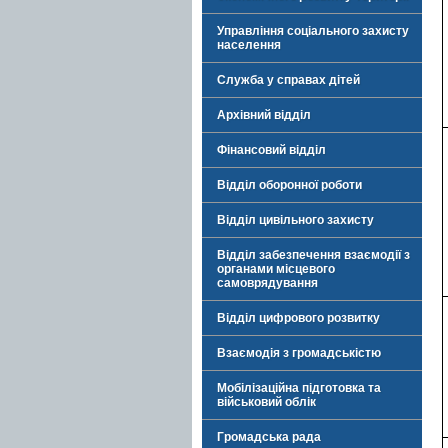
Управління соціального захисту
населення
Служба у справах дітей
Архівний відділ
Фінансовий відділ
Відділ оборонної роботи
Відділ цивільного захисту
Відділ забезпечення взаємодії з
органами місцевого
самоврядування
Відділ цифрового розвитку
Взаємодія з громадськістю
Мобілізаційна підготовка та
військовий облік
Громадська рада