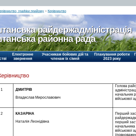
ерівництво, графіки прийому
»
Керівництво
танська райдержадміністрація
танська районна рада
Електронне
Учасникам бойових дій та
Планування роботи
стві
звернення
членам їх сімей
2023 року
Керівництво
Голова рай
1
ДМИТРІВ
адміністраці
начальник 
Владислав Мирославович
військової а
2
КАЗАРІНА
Перший зас
райдержадмі
Наталія Леонідівна
перший зас
начальника
військової а
(повноважен