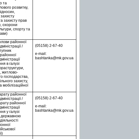
о та
ового розвитку,
ідносин,
 захисту
а захисту прав
и, охорони
льтури, спорту та
рави)
олови районної
(05158) 2-67-40
міністрації /
тупник
e-mail:
 районної
bashtanka@mk.gov.ua
дміністрації
ня в галузі
фраструктури,
, житлово-
о господарства,
вільного захисту,
а мобілізаційної
арату районної
(05158) 2-67-40
міністрації /
арату районної
e-mail:
дміністрації
bashtanka@mk.gov.ua
ня у галузі
а державною
діяльності
йонної
ійськової
ї)