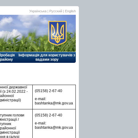
Українська |
Русский
|
English
Пробація
Інформація для користувачів з
району
вадами зору
онної державної
(05158) 2-67-40
ї (з 24.02.2022 -
районної
e-mail:
дміністрації)
bashtanka@mk.gov.ua
тупник голови
(05158) 2-67-40
ністрації /
e-mail:
тупник
bashtanka@mk.gov.ua
 районної
дміністрації
ня в галузі