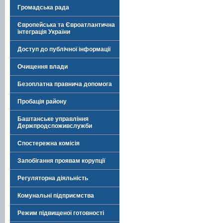
Громадська рада
Європейська та Євроатлантична
інтеграція України
Доступ до публічної інформації
Очищення влади
Безоплатна правнича допомога
Пробація району
Баштанське управління
Держпродспоживслужби
Спостережна комісія
Запобігання проявам корупції
Регуляторна діяльність
Комунальні підприємства
Режим підвищеної готовності