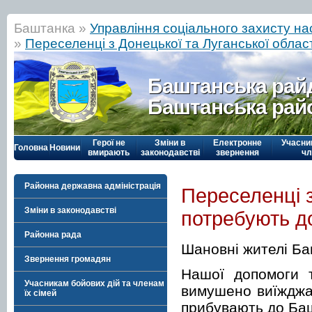
Баштанка »
Управління соціального захисту н
»
Переселенці з Донецької та Луганської обла
Баштанська рай
Баштанська рай
Герої не
Зміни в
Електронне
Учасни
Головна
Новини
вмирають
законодавстві
звернення
чл
Районна державна адміністрація
Переселенці з
Зміни в законодавстві
потребують д
Районна рада
Шановні жителі Б
Звернення громадян
Нашої допомоги т
Учасникам бойових дій та членам
вимушено виїжджаю
їх сімей
прибувають до Баш