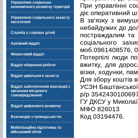
Управління соціально-
При управлінні со
економічного розвитку території
діє оперативний ш
Управління соціального захисту
В зв’язку з виму
населення
небайдужих до дол
Служба у справах дітей
постраждалим та 
соціального зах
Архівний відділ
моб.0961408576, 
Фінансовий відділ
Потерпілі люди по
вжитку, для дорос
Відділ оборонної роботи
візки, ходунки, па
Відділ цивільного захисту
Для збору коштів в
УСЗН Баштанської
Відділ забезпечення взаємодії з
органами місцевого
р/р 354243010069
самоврядування
ГУ ДКСУ у Миколаїв
Відділ цифрового розвитку
МФО 826013
Код 03194476.
Взаємодія з громадськістю
Мобілізаційна підготовка та
військовий облік