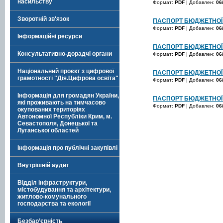
насильству
Формат:
PDF
| Добавлен:
06
Зворотній зв'язок
ПАСПОРТ БЮДЖЕТНОЇ 
Формат:
PDF
| Добавлен:
06
Інформаційні ресурси
ПАСПОРТ БЮДЖЕТНОЇ 
Консультативно-дорадчі органи
Формат:
PDF
| Добавлен:
06
Національний проєкт з цифрової
ПАСПОРТ БЮДЖЕТНОЇ 
грамотності "Дія.Цифрова освіта"
Формат:
PDF
| Добавлен:
06
Інформація для громадян України,
ПАСПОРТ БЮДЖЕТНОЇ 
які проживають на тимчасово
Формат:
PDF
| Добавлен:
06
окупованих територіях
Автономної Республіки Крим, м.
Севастополя, Донецької та
Луганської областей
Інформація про публічні закупівлі
Внутрішній аудит
Відділ інфраструктури,
містобудування та архітектури,
житлово-комунального
господарства та екології
Безбар’єрність