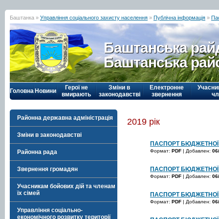
Баштанка »
Управління соціального захисту населення
»
Публічна інформація
»
Па
Баштанська рай
Баштанська рай
Герої не
Зміни в
Електронне
Учасни
Головна
Новини
вмирають
законодавстві
звернення
чл
Районна державна адміністрація
2019 рік
Зміни в законодавстві
ПАСПОРТ БЮДЖЕТНОЇ 
Формат:
PDF
| Добавлен:
06
Районна рада
ПАСПОРТ БЮДЖЕТНОЇ 
Звернення громадян
Формат:
PDF
| Добавлен:
06
Учасникам бойових дій та членам
їх сімей
ПАСПОРТ БЮДЖЕТНОЇ 
Формат:
PDF
| Добавлен:
06
Управління соціально-
економічного розвитку території