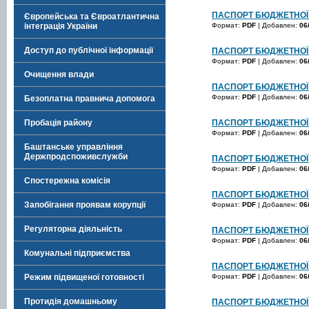
ПАСПОРТ БЮДЖЕТНОЇ 
Європейська та Євроатлантична
Формат:
PDF
| Добавлен:
06
інтеграція України
Доступ до публічної інформації
ПАСПОРТ БЮДЖЕТНОЇ 
Формат:
PDF
| Добавлен:
06
Очищення влади
ПАСПОРТ БЮДЖЕТНОЇ 
Формат:
PDF
| Добавлен:
06
Безоплатна правнича допомога
ПАСПОРТ БЮДЖЕТНОЇ 
Пробація району
Формат:
PDF
| Добавлен:
06
Баштанське управління
Держпродспоживслужби
ПАСПОРТ БЮДЖЕТНОЇ 
Формат:
PDF
| Добавлен:
06
Спостережна комісія
ПАСПОРТ БЮДЖЕТНОЇ 
Запобігання проявам корупції
Формат:
PDF
| Добавлен:
06
Регуляторна діяльність
ПАСПОРТ БЮДЖЕТНОЇ 
Формат:
PDF
| Добавлен:
06
Комунальні підприємства
ПАСПОРТ БЮДЖЕТНОЇ 
Формат:
PDF
| Добавлен:
06
Режим підвищеної готовності
Протидія домашньому
ПАСПОРТ БЮДЖЕТНОЇ 